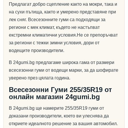
Предлагат добро сцепление както на мокри, така и
на сухи пътища, както и умерено представяне при
лек сняг. Всесезонните гуми са подходящи за
региони с мек климат, където не настъпват
екстремни климатични условия.Не се препоръчват
за региони с тежки зимни условия, дори от
водещите производители.
В 24gumi.bg предлагаме широка гама от размери
всесезонни гуми от водещи марки, за да шофирате
уверено през цялата година.
Всесезонни Гуми 255/35R19 от
онлайн магазин 24gumi.bg
В 24gumi.bg ще намерите 255/35R19 гуми от
доказани производители, което ви улеснява да
откриете идеалното решение за вашия автомобил.