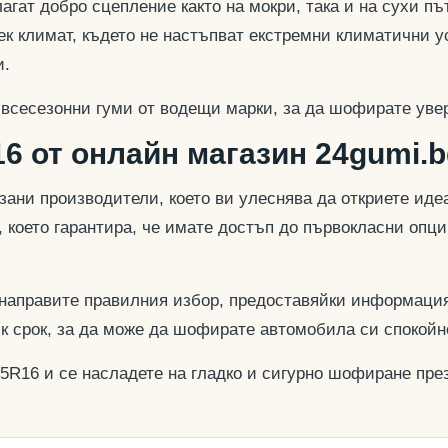
гат добро сцепление както на мокри, така и на сухи път
к климат, където не настъпват екстремни климатични у
и.
 всесезонни гуми от водещи марки, за да шофирате увер
6 от онлайн магазин 24gumi.b
азани производители, което ви улеснява да откриете и
, което гарантира, че имате достъп до първокласни опц
 направите правилния избор, предоставяйки информация
ък срок, за да може да шофирате автомобила си спокойн
75R16 и се насладете на гладко и сигурно шофиране през