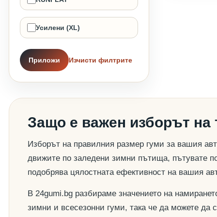
Усилени (XL)
Приложи
Изчисти филтрите
Защо е важен изборът на
Изборът на правилния размер гуми за вашия авт
движите по заледени зимни пътища, пътувате по
подобрява цялостната ефективност на вашия ав
В 24gumi.bg разбираме значението на намиранет
зимни и всесезонни гуми, така че да можете да 