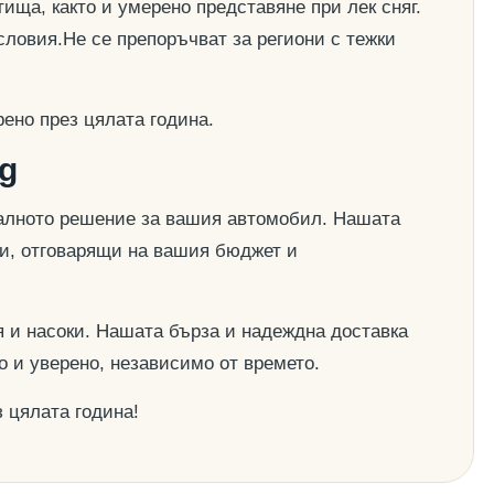
ища, както и умерено представяне при лек сняг.
словия.Не се препоръчват за региони с тежки
ено през цялата година.
g
деалното решение за вашия автомобил. Нашата
ии, отговарящи на вашия бюджет и
 и насоки. Нашата бърза и надеждна доставка
о и уверено, независимо от времето.
 цялата година!