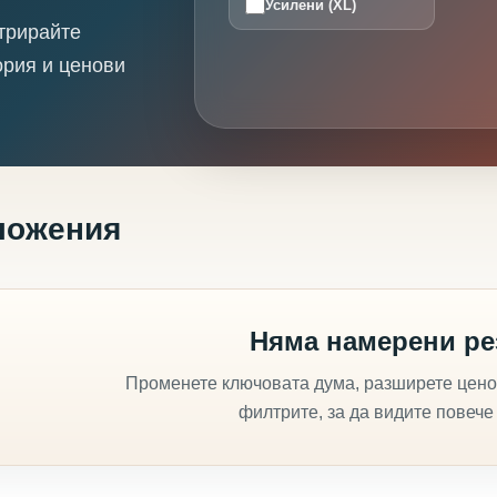
Усилени (XL)
трирайте
ория и ценови
ложения
Няма намерени ре
Променете ключовата дума, разширете цено
филтрите, за да видите повече