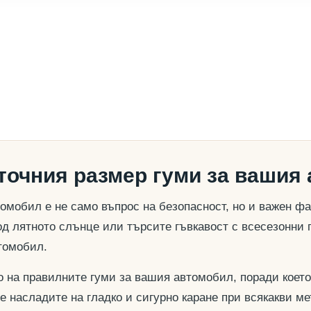
 точния размер гуми за вашия
омобил е не само въпрос на безопасност, но и важен ф
д лятното слънце или търсите гъвкавост с всесезонни 
томобил.
о на правилните гуми за вашия автомобил, поради което
се насладите на гладко и сигурно каране при всякакви м