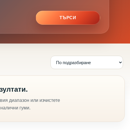
ТЪРСИ
зултати.
вия диапазон или изчистете
 налични гуми.