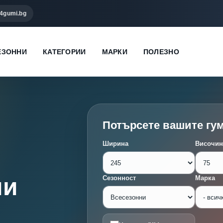
4gumi.bg
ЕЗОННИ
КАТЕГОРИИ
МАРКИ
ПОЛЕЗНО
Потърсете вашите гу
Ширина
Височин
ми
Сезонност
Марка