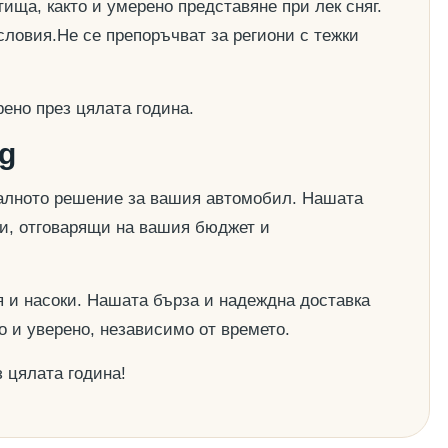
ища, както и умерено представяне при лек сняг.
словия.Не се препоръчват за региони с тежки
ено през цялата година.
g
деалното решение за вашия автомобил. Нашата
ии, отговарящи на вашия бюджет и
 и насоки. Нашата бърза и надеждна доставка
о и уверено, независимо от времето.
 цялата година!