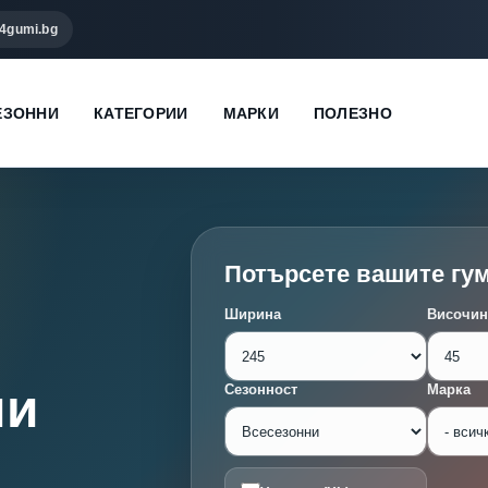
4gumi.bg
ЕЗОННИ
КАТЕГОРИИ
МАРКИ
ПОЛЕЗНО
Потърсете вашите гу
Ширина
Височин
ми
Сезонност
Марка