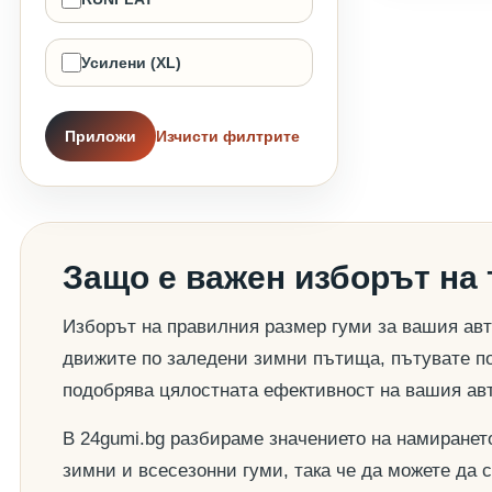
Усилени (XL)
Приложи
Изчисти филтрите
Защо е важен изборът на
Изборът на правилния размер гуми за вашия авт
движите по заледени зимни пътища, пътувате по
подобрява цялостната ефективност на вашия ав
В 24gumi.bg разбираме значението на намиранет
зимни и всесезонни гуми, така че да можете да 