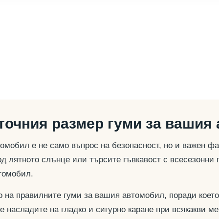
 точния размер гуми за вашия
омобил е не само въпрос на безопасност, но и важен ф
д лятното слънце или търсите гъвкавост с всесезонни 
томобил.
о на правилните гуми за вашия автомобил, поради което
се насладите на гладко и сигурно каране при всякакви м