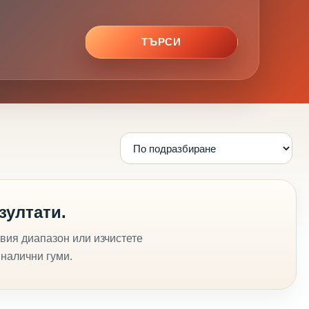
ТЪРСИ
зултати.
вия диапазон или изчистете
 налични гуми.