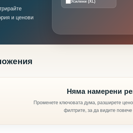
Усилени (XL)
трирайте
ория и ценови
ложения
Няма намерени ре
Променете ключовата дума, разширете цено
филтрите, за да видите повече