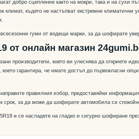
гат добро сцепление както на мокри, така и на сухи път
к климат, където не настъпват екстремни климатични у
и.
 всесезонни гуми от водещи марки, за да шофирате увер
9 от онлайн магазин 24gumi.b
азани производители, което ви улеснява да откриете и
, което гарантира, че имате достъп до първокласни опц
 направите правилния избор, предоставяйки информация
ък срок, за да може да шофирате автомобила си спокойн
45R19 и се насладете на гладко и сигурно шофиране през