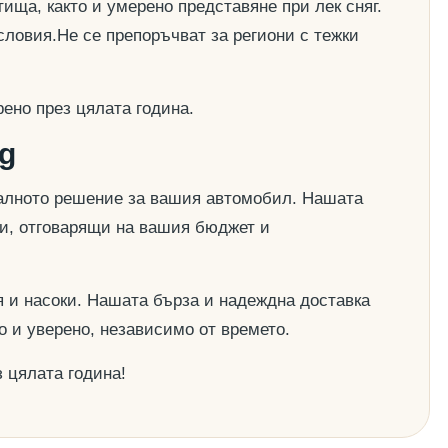
ища, както и умерено представяне при лек сняг.
словия.Не се препоръчват за региони с тежки
ено през цялата година.
g
деалното решение за вашия автомобил. Нашата
ии, отговарящи на вашия бюджет и
 и насоки. Нашата бърза и надеждна доставка
о и уверено, независимо от времето.
 цялата година!