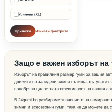
Усилени (XL)
Приложи
Изчисти филтрите
Защо е важен изборът на
Изборът на правилния размер гуми за вашия авт
движите по заледени зимни пътища, пътувате по
подобрява цялостната ефективност на вашия ав
В 24gumi.bg разбираме значението на намиранет
зимни и всесезонни гуми, така че да можете да 