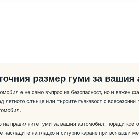
 точния размер гуми за вашия
омобил е не само въпрос на безопасност, но и важен ф
д лятното слънце или търсите гъвкавост с всесезонни 
томобил.
о на правилните гуми за вашия автомобил, поради което
се насладите на гладко и сигурно каране при всякакви м