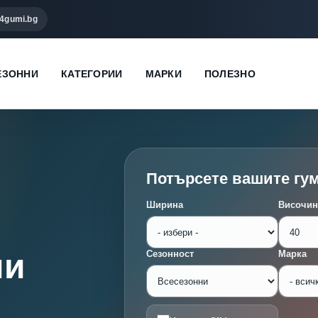
4gumi.bg
ЕЗОННИ
КАТЕГОРИИ
МАРКИ
ПОЛЕЗНО
Потърсете вашите гу
Ширина
Височин
ми
Сезонност
Марка