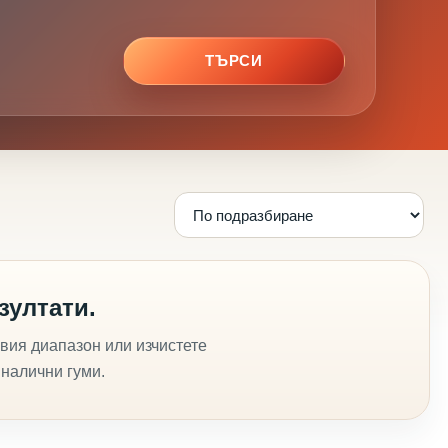
ТЪРСИ
зултати.
вия диапазон или изчистете
 налични гуми.