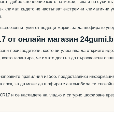
гат добро сцепление както на мокри, така и на сухи път
к климат, където не настъпват екстремни климатични у
и.
 всесезонни гуми от водещи марки, за да шофирате увер
7 от онлайн магазин 24gumi.b
азани производители, което ви улеснява да откриете и
, което гарантира, че имате достъп до първокласни опц
 направите правилния избор, предоставяйки информация
ък срок, за да може да шофирате автомобила си спокойн
40R17 и се насладете на гладко и сигурно шофиране през