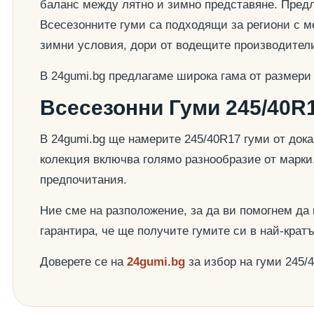
баланс между лятно и зимно представяне. Предла
Всесезонните гуми са подходящи за региони с ме
зимни условия, дори от водещите производител
В 24gumi.bg предлагаме широка гама от размери
Всесезонни Гуми 245/40R1
В 24gumi.bg ще намерите 245/40R17 гуми от док
колекция включва голямо разнообразие от марки
предпочитания.
Ние сме на разположение, за да ви помогнем да
гарантира, че ще получите гумите си в най-крат
Доверете се на
24gumi.bg
за избор на гуми 245/