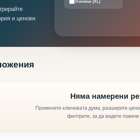
Усилени (XL)
трирайте
ория и ценови
ложения
Няма намерени ре
Променете ключовата дума, разширете цено
филтрите, за да видите повече