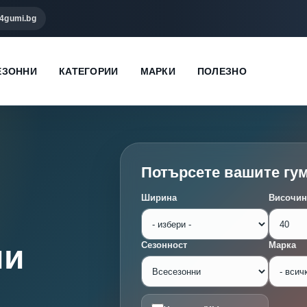
4gumi.bg
ЕЗОННИ
КАТЕГОРИИ
МАРКИ
ПОЛЕЗНО
Потърсете вашите гу
Ширина
Височин
ми
Сезонност
Марка