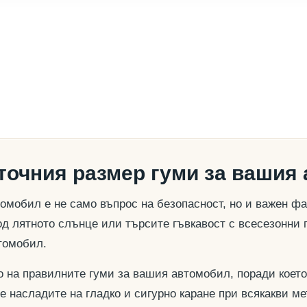
 точния размер гуми за вашия
омобил е не само въпрос на безопасност, но и важен ф
д лятното слънце или търсите гъвкавост с всесезонни 
томобил.
о на правилните гуми за вашия автомобил, поради което
се насладите на гладко и сигурно каране при всякакви м