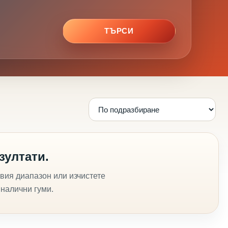
ТЪРСИ
зултати.
вия диапазон или изчистете
 налични гуми.