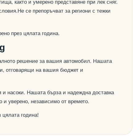
ища, както и умерено представяне при лек сняг.
словия.Не се препоръчват за региони с тежки
ено през цялата година.
g
деалното решение за вашия автомобил. Нашата
ии, отговарящи на вашия бюджет и
 и насоки. Нашата бърза и надеждна доставка
о и уверено, независимо от времето.
 цялата година!