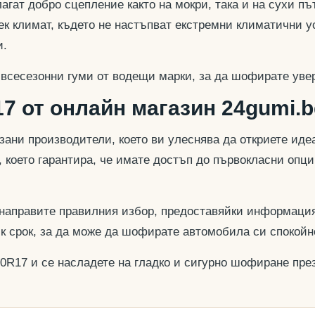
гат добро сцепление както на мокри, така и на сухи път
к климат, където не настъпват екстремни климатични у
и.
 всесезонни гуми от водещи марки, за да шофирате увер
7 от онлайн магазин 24gumi.b
азани производители, което ви улеснява да откриете и
, което гарантира, че имате достъп до първокласни опц
 направите правилния избор, предоставяйки информация
ък срок, за да може да шофирате автомобила си спокойн
40R17 и се насладете на гладко и сигурно шофиране през