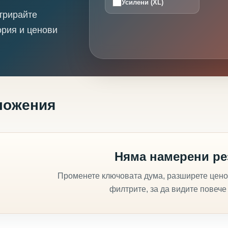
Усилени (XL)
трирайте
ория и ценови
ложения
Няма намерени ре
Променете ключовата дума, разширете цено
филтрите, за да видите повече