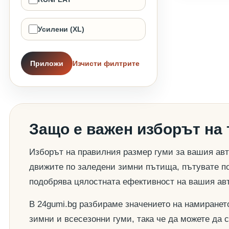
Усилени (XL)
Приложи
Изчисти филтрите
Защо е важен изборът на
Изборът на правилния размер гуми за вашия авт
движите по заледени зимни пътища, пътувате по
подобрява цялостната ефективност на вашия ав
В 24gumi.bg разбираме значението на намиранет
зимни и всесезонни гуми, така че да можете да 