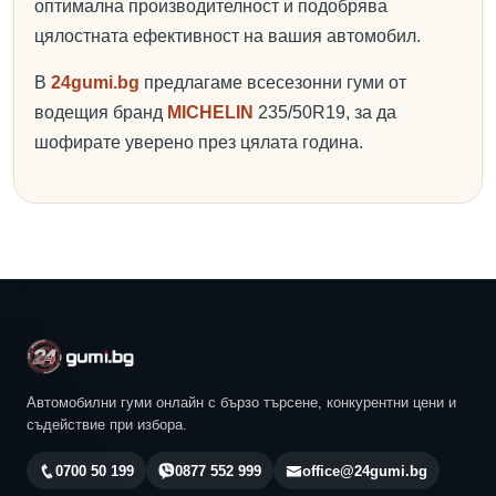
оптимална производителност и подобрява
цялостната ефективност на вашия автомобил.
В
24gumi.bg
предлагаме всесезонни гуми от
водещия бранд
MICHELIN
235/50R19, за да
шофирате уверено през цялата година.
Автомобилни гуми онлайн с бързо търсене, конкурентни цени и
съдействие при избора.
0700 50 199
0877 552 999
office@24gumi.bg