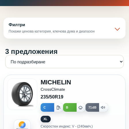
Филтри
Покажи ценова категория, ключова дума и диапазон
3 предложения
MICHELIN
CrossClimate
235/50R19
C
B
71dB
XL
Скоростен индекс: V - (240км/ч.)