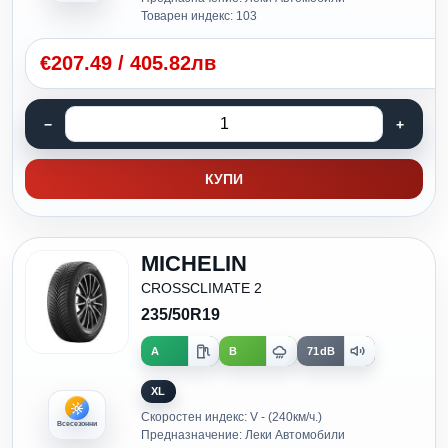
Товарен индекс: 103
€
207.49
/
405.82лв
КУПИ
MICHELIN
CROSSCLIMATE 2
235/50R19
A
B
71dB
XL
Скоростен индекс: V - (240км/ч.)
Всесезонни
Предназначение: Леки Автомобили