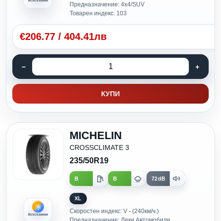
Всесезонни
Предназначение: 4x4/SUV
Товарен индекс: 103
€
206.77
/
404.41лв
КУПИ
MICHELIN
CROSSCLIMATE 3
235/50R19
B
B
72dB
XL
Скоростен индекс: V - (240км/ч.)
Всесезонни
Предназначение: Леки Автомобили