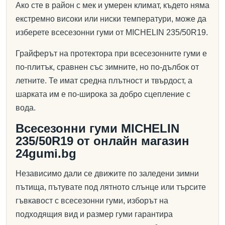
Ако сте в район с мек и умерен климат, където няма
екстремно високи или ниски температури, може да
изберете всесезонни гуми от MICHELIN 235/50R19.
Грайферът на протектора при всесезонните гуми е
по-плитък, сравнен със зимните, но по-дълбок от
летните. Те имат средна плътност и твърдост, а
шарката им е по-широка за добро сцепление с
вода.
Всесезонни гуми MICHELIN
235/50R19 от онлайн магазин
24gumi.bg
Независимо дали се движите по заледени зимни
пътища, пътувате под лятното слънце или търсите
гъвкавост с всесезонни гуми, изборът на
подходящия вид и размер гуми гарантира