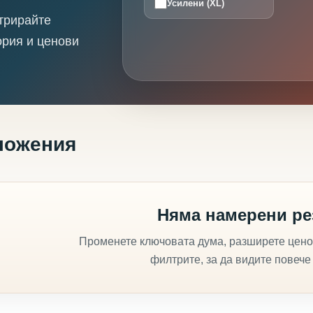
Усилени (XL)
трирайте
ория и ценови
ложения
Няма намерени ре
Променете ключовата дума, разширете цено
филтрите, за да видите повече