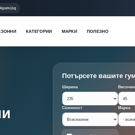
4gumi.bg
ЕЗОННИ
КАТЕГОРИИ
МАРКИ
ПОЛЕЗНО
Потърсете вашите гу
Ширина
Височин
ми
Сезонност
Марка