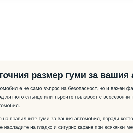
 точния размер гуми за вашия
омобил е не само въпрос на безопасност, но и важен ф
д лятното слънце или търсите гъвкавост с всесезонни 
томобил.
о на правилните гуми за вашия автомобил, поради което
се насладите на гладко и сигурно каране при всякакви м