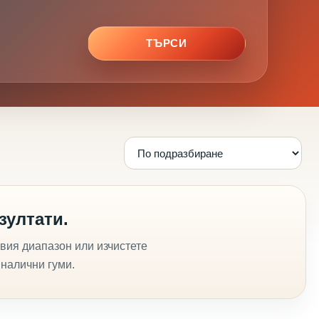
ТЪРСИ
зултати.
вия диапазон или изчистете
 налични гуми.