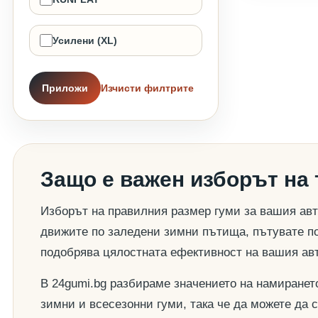
Усилени (XL)
Приложи
Изчисти филтрите
Защо е важен изборът на
Изборът на правилния размер гуми за вашия авт
движите по заледени зимни пътища, пътувате по
подобрява цялостната ефективност на вашия ав
В 24gumi.bg разбираме значението на намиранет
зимни и всесезонни гуми, така че да можете да 