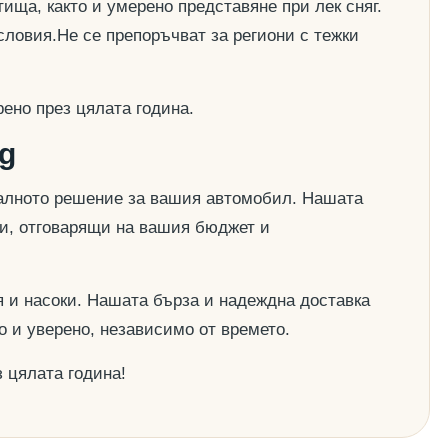
ища, както и умерено представяне при лек сняг.
словия.Не се препоръчват за региони с тежки
ено през цялата година.
g
деалното решение за вашия автомобил. Нашата
ии, отговарящи на вашия бюджет и
 и насоки. Нашата бърза и надеждна доставка
о и уверено, независимо от времето.
 цялата година!