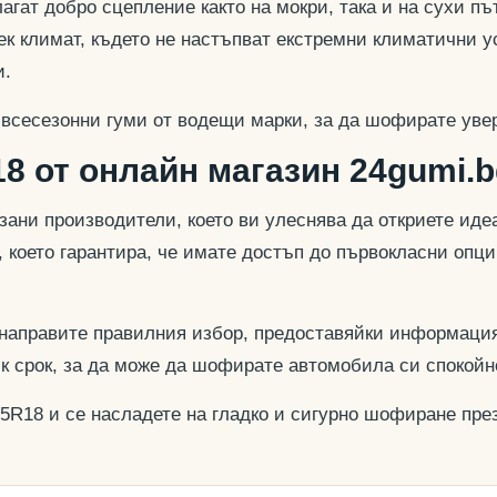
гат добро сцепление както на мокри, така и на сухи път
к климат, където не настъпват екстремни климатични у
и.
 всесезонни гуми от водещи марки, за да шофирате увер
8 от онлайн магазин 24gumi.b
азани производители, което ви улеснява да откриете и
, което гарантира, че имате достъп до първокласни опц
 направите правилния избор, предоставяйки информация
ък срок, за да може да шофирате автомобила си спокойн
45R18 и се насладете на гладко и сигурно шофиране през