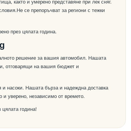
ища, както и умерено представяне при лек сняг.
словия.Не се препоръчват за региони с тежки
ено през цялата година.
g
деалното решение за вашия автомобил. Нашата
ии, отговарящи на вашия бюджет и
 и насоки. Нашата бърза и надеждна доставка
о и уверено, независимо от времето.
 цялата година!