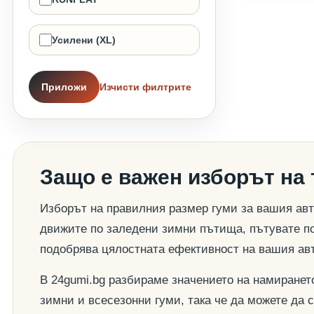
Усилени (XL)
Приложи
Изчисти филтрите
Защо е важен изборът на
Изборът на правилния размер гуми за вашия авт
движите по заледени зимни пътища, пътувате по
подобрява цялостната ефективност на вашия ав
В 24gumi.bg разбираме значението на намиранет
зимни и всесезонни гуми, така че да можете да 