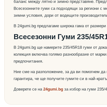
баланс между лятно и зимно представяне. Предла
Всесезонните гуми са подходящи за региони с ме
зимни условия, дори от водещите производител
В 24gumi.bg предлагаме широка гама от размери
Всесезонни Гуми 235/45R1
В 24gumi.bg ще намерите 235/45R18 гуми от док
колекция включва голямо разнообразие от марки
предпочитания.
Ние сме на разположение, за да ви помогнем да
гарантира, че ще получите гумите си в най-крат
Доверете се на
24gumi.bg
за избор на гуми 235/