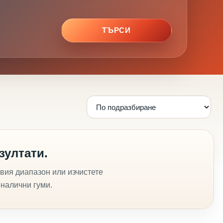
ТЪРСИ
зултати.
вия диапазон или изчистете
 налични гуми.