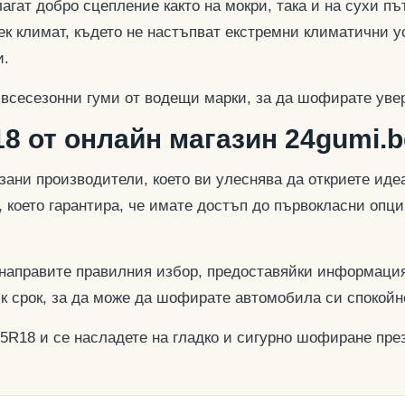
гат добро сцепление както на мокри, така и на сухи път
к климат, където не настъпват екстремни климатични у
и.
 всесезонни гуми от водещи марки, за да шофирате увер
8 от онлайн магазин 24gumi.b
азани производители, което ви улеснява да откриете и
, което гарантира, че имате достъп до първокласни опц
 направите правилния избор, предоставяйки информация
ък срок, за да може да шофирате автомобила си спокойн
45R18 и се насладете на гладко и сигурно шофиране през