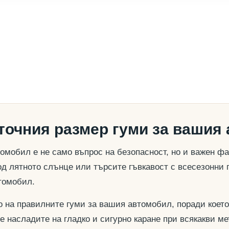
 точния размер гуми за вашия
омобил е не само въпрос на безопасност, но и важен ф
д лятното слънце или търсите гъвкавост с всесезонни 
томобил.
о на правилните гуми за вашия автомобил, поради което
се насладите на гладко и сигурно каране при всякакви м