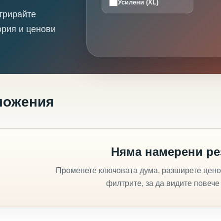
Усилени (XL)
трирайте
ория и ценови
ложения
Няма намерени ре
Променете ключовата дума, разширете цено
филтрите, за да видите повече