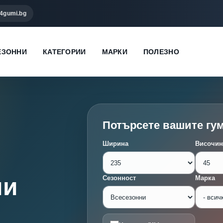
4gumi.bg
ЕЗОННИ
КАТЕГОРИИ
МАРКИ
ПОЛЕЗНО
Потърсете вашите гу
Ширина
Височин
ми
Сезонност
Марка