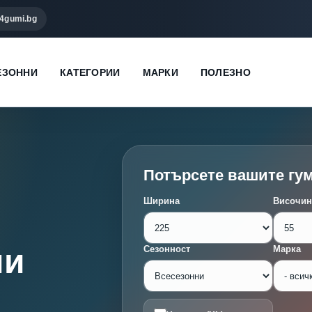
4gumi.bg
ЕЗОННИ
КАТЕГОРИИ
МАРКИ
ПОЛЕЗНО
Потърсете вашите гу
Ширина
Височин
ми
Сезонност
Марка