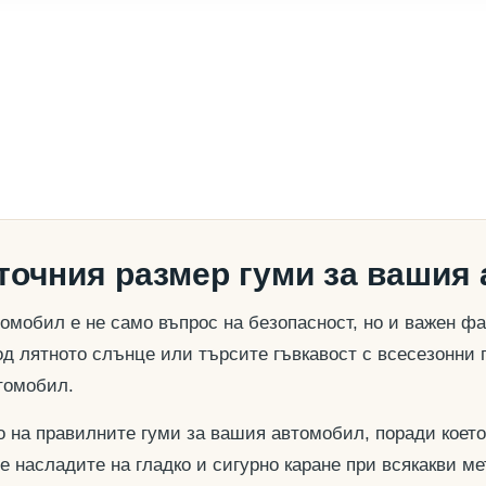
 точния размер гуми за вашия
омобил е не само въпрос на безопасност, но и важен ф
д лятното слънце или търсите гъвкавост с всесезонни 
томобил.
о на правилните гуми за вашия автомобил, поради което
се насладите на гладко и сигурно каране при всякакви м