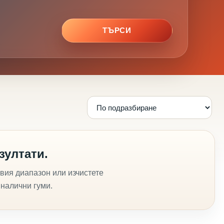
ТЪРСИ
зултати.
вия диапазон или изчистете
 налични гуми.