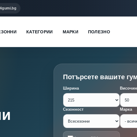
4gumi.bg
ЕЗОННИ
КАТЕГОРИИ
МАРКИ
ПОЛЕЗНО
Потърсете вашите гу
Ширина
Височин
ми
Сезонност
Марка