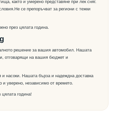
ища, както и умерено представяне при лек сняг.
словия.Не се препоръчват за региони с тежки
ено през цялата година.
g
деалното решение за вашия автомобил. Нашата
ии, отговарящи на вашия бюджет и
 и насоки. Нашата бърза и надеждна доставка
о и уверено, независимо от времето.
 цялата година!