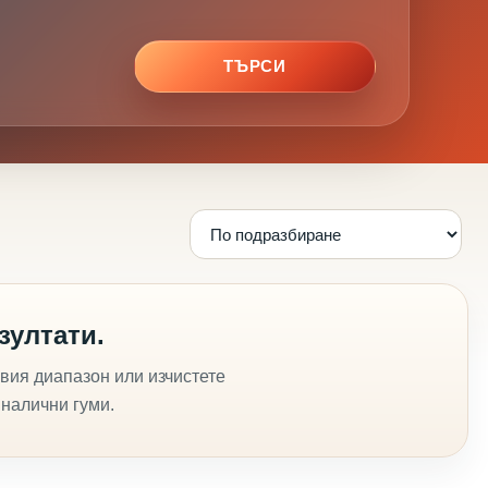
ТЪРСИ
зултати.
вия диапазон или изчистете
 налични гуми.