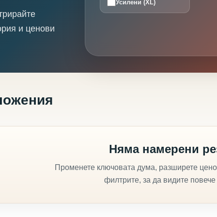
Усилени (XL)
трирайте
ория и ценови
ложения
Няма намерени ре
Променете ключовата дума, разширете цено
филтрите, за да видите повече