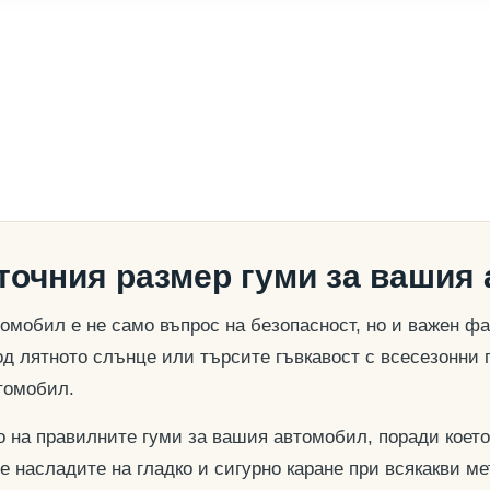
 точния размер гуми за вашия
омобил е не само въпрос на безопасност, но и важен ф
д лятното слънце или търсите гъвкавост с всесезонни 
томобил.
о на правилните гуми за вашия автомобил, поради което
се насладите на гладко и сигурно каране при всякакви м