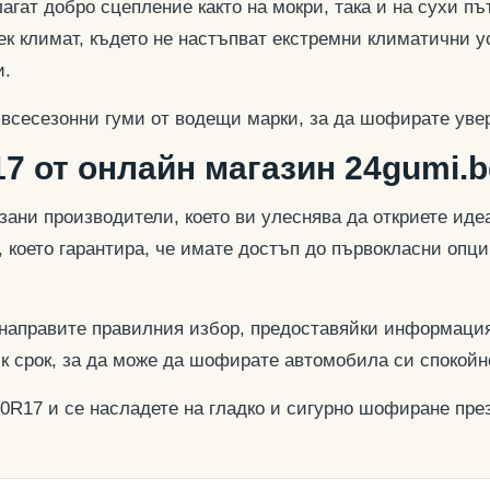
гат добро сцепление както на мокри, така и на сухи път
к климат, където не настъпват екстремни климатични у
и.
 всесезонни гуми от водещи марки, за да шофирате увер
7 от онлайн магазин 24gumi.b
азани производители, което ви улеснява да откриете и
, което гарантира, че имате достъп до първокласни опц
 направите правилния избор, предоставяйки информация
ък срок, за да може да шофирате автомобила си спокойн
50R17 и се насладете на гладко и сигурно шофиране през