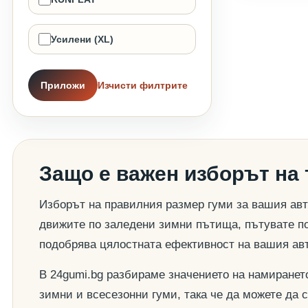
Усилени (XL)
Приложи
Изчисти филтрите
Защо е важен изборът на
Изборът на правилния размер гуми за вашия авт
движите по заледени зимни пътища, пътувате по
подобрява цялостната ефективност на вашия ав
В 24gumi.bg разбираме значението на намиранет
зимни и всесезонни гуми, така че да можете да 