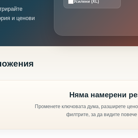
Усилени (XL)
трирайте
ория и ценови
ложения
Няма намерени ре
Променете ключовата дума, разширете цено
филтрите, за да видите повече