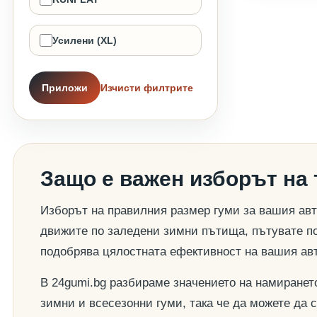
Усилени (XL)
Приложи
Изчисти филтрите
Защо е важен изборът на
Изборът на правилния размер гуми за вашия авт
движите по заледени зимни пътища, пътувате по
подобрява цялостната ефективност на вашия ав
В 24gumi.bg разбираме значението на намиранет
зимни и всесезонни гуми, така че да можете да 