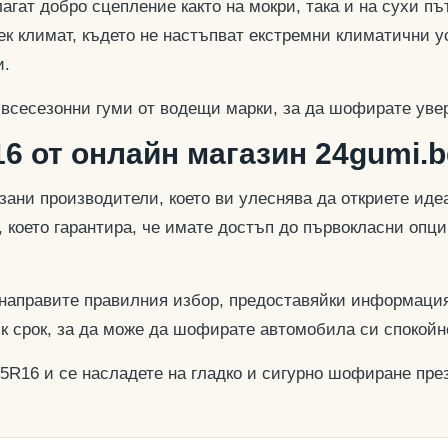
гат добро сцепление както на мокри, така и на сухи път
к климат, където не настъпват екстремни климатични у
и.
 всесезонни гуми от водещи марки, за да шофирате увер
6 от онлайн магазин 24gumi.b
азани производители, което ви улеснява да откриете и
, което гарантира, че имате достъп до първокласни опц
 направите правилния избор, предоставяйки информация
ък срок, за да може да шофирате автомобила си спокойн
65R16 и се насладете на гладко и сигурно шофиране през