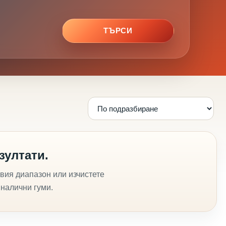
ТЪРСИ
зултати.
вия диапазон или изчистете
 налични гуми.