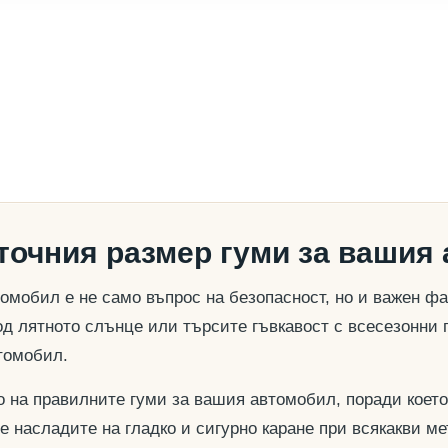
 точния размер гуми за вашия
омобил е не само въпрос на безопасност, но и важен ф
д лятното слънце или търсите гъвкавост с всесезонни 
томобил.
о на правилните гуми за вашия автомобил, поради което
се насладите на гладко и сигурно каране при всякакви м