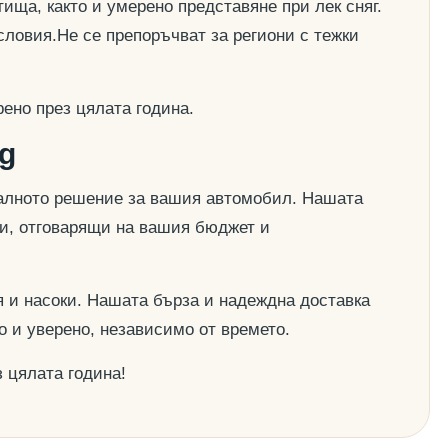
ища, както и умерено представяне при лек сняг.
словия.Не се препоръчват за региони с тежки
ено през цялата година.
g
деалното решение за вашия автомобил. Нашата
ии, отговарящи на вашия бюджет и
 и насоки. Нашата бърза и надеждна доставка
о и уверено, независимо от времето.
 цялата година!