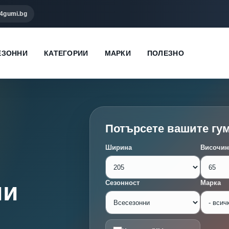
4gumi.bg
ЕЗОННИ
КАТЕГОРИИ
МАРКИ
ПОЛЕЗНО
Потърсете вашите гу
Ширина
Височин
ми
Сезонност
Марка