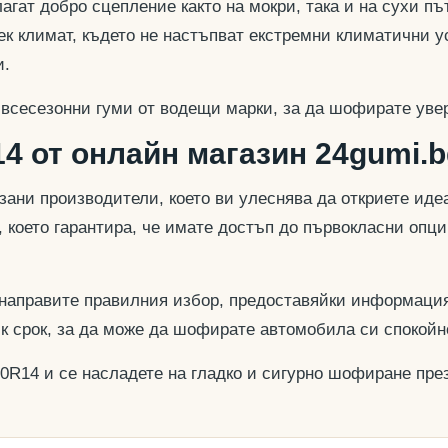
гат добро сцепление както на мокри, така и на сухи път
к климат, където не настъпват екстремни климатични у
и.
 всесезонни гуми от водещи марки, за да шофирате увер
4 от онлайн магазин 24gumi.b
азани производители, което ви улеснява да откриете и
, което гарантира, че имате достъп до първокласни опц
 направите правилния избор, предоставяйки информация
ък срок, за да може да шофирате автомобила си спокойн
70R14 и се насладете на гладко и сигурно шофиране през