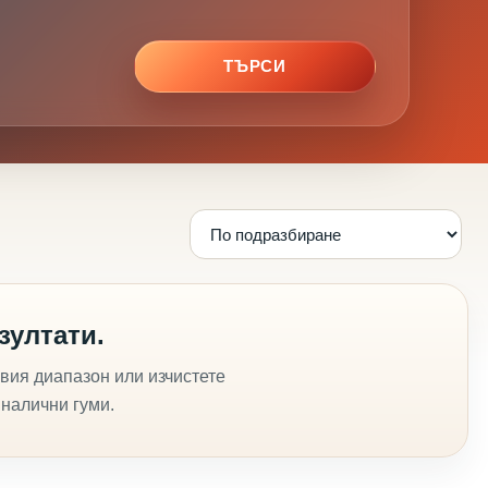
ТЪРСИ
зултати.
вия диапазон или изчистете
 налични гуми.