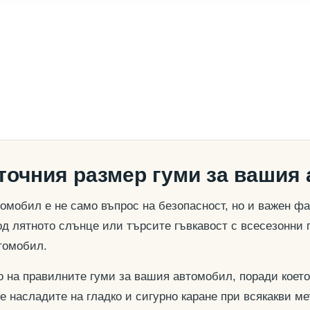
 точния размер гуми за вашия
омобил е не само въпрос на безопасност, но и важен ф
д лятното слънце или търсите гъвкавост с всесезонни 
томобил.
о на правилните гуми за вашия автомобил, поради което
се насладите на гладко и сигурно каране при всякакви м