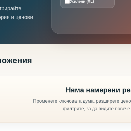
Усилени (XL)
трирайте
ория и ценови
ложения
Няма намерени ре
Променете ключовата дума, разширете цено
филтрите, за да видите повече