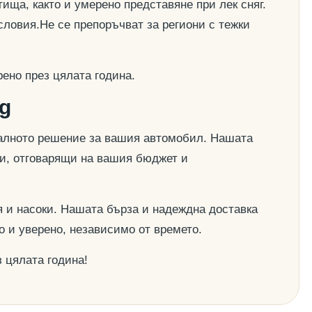
ища, както и умерено представяне при лек сняг.
словия.Не се препоръчват за региони с тежки
ено през цялата година.
g
деалното решение за вашия автомобил. Нашата
ии, отговарящи на вашия бюджет и
 и насоки. Нашата бърза и надеждна доставка
о и уверено, независимо от времето.
 цялата година!