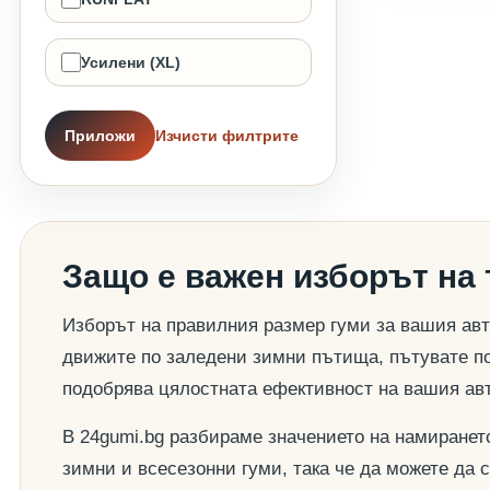
Усилени (XL)
Приложи
Изчисти филтрите
Защо е важен изборът на
Изборът на правилния размер гуми за вашия авт
движите по заледени зимни пътища, пътувате по
подобрява цялостната ефективност на вашия ав
В 24gumi.bg разбираме значението на намиранет
зимни и всесезонни гуми, така че да можете да 