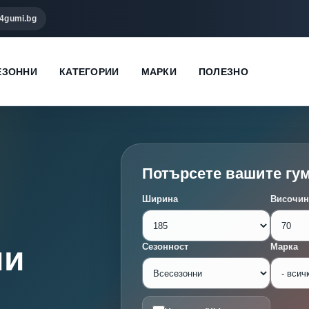
4gumi.bg
ЕЗОННИ
КАТЕГОРИИ
МАРКИ
ПОЛЕЗНО
Потърсете вашите гу
Ширина
Височин
ми
Сезонност
Марка