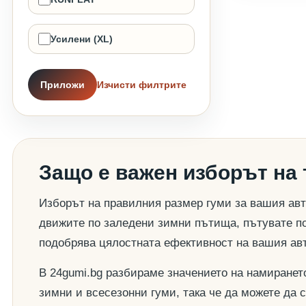
Усилени (XL)
Приложи
Изчисти филтрите
Защо е важен изборът на
Изборът на правилния размер гуми за вашия авт
движите по заледени зимни пътища, пътувате по
подобрява цялостната ефективност на вашия ав
В 24gumi.bg разбираме значението на намиранет
зимни и всесезонни гуми, така че да можете да 