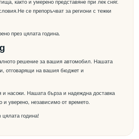
ища, както и умерено представяне при лек сняг.
словия.Не се препоръчват за региони с тежки
ено през цялата година.
g
деалното решение за вашия автомобил. Нашата
ии, отговарящи на вашия бюджет и
 и насоки. Нашата бърза и надеждна доставка
о и уверено, независимо от времето.
 цялата година!