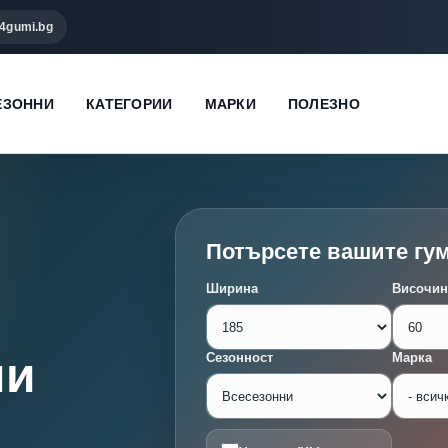
4gumi.bg
ЕЗОННИ
КАТЕГОРИИ
МАРКИ
ПОЛЕЗНО
Потърсете вашите гу
Ширина
Височин
ми
Сезонност
Марка