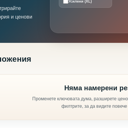
Усилени (XL)
трирайте
ория и ценови
ложения
Няма намерени ре
Променете ключовата дума, разширете цено
филтрите, за да видите повече