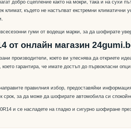
гат добро сцепление както на мокри, така и на сухи път
к климат, където не настъпват екстремни климатични у
и.
 всесезонни гуми от водещи марки, за да шофирате увер
4 от онлайн магазин 24gumi.b
азани производители, което ви улеснява да откриете и
, което гарантира, че имате достъп до първокласни опц
 направите правилния избор, предоставяйки информация
ък срок, за да може да шофирате автомобила си спокойн
60R14 и се насладете на гладко и сигурно шофиране през