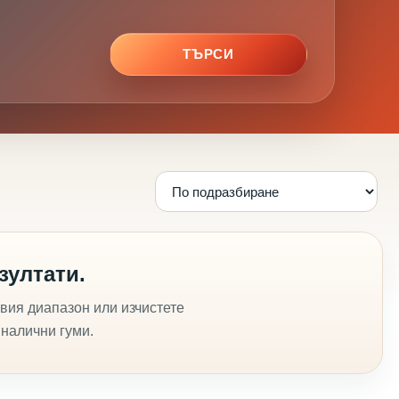
ТЪРСИ
зултати.
вия диапазон или изчистете
 налични гуми.