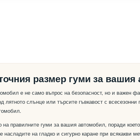
 точния размер гуми за вашия
омобил е не само въпрос на безопасност, но и важен ф
д лятното слънце или търсите гъвкавост с всесезонни 
томобил.
о на правилните гуми за вашия автомобил, поради което
се насладите на гладко и сигурно каране при всякакви м