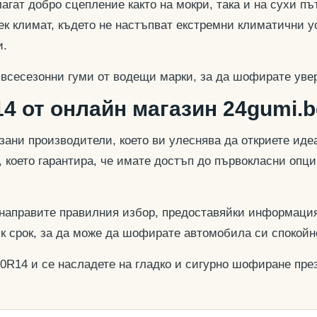
гат добро сцепление както на мокри, така и на сухи път
к климат, където не настъпват екстремни климатични у
и.
 всесезонни гуми от водещи марки, за да шофирате увер
4 от онлайн магазин 24gumi.b
азани производители, което ви улеснява да откриете и
, което гарантира, че имате достъп до първокласни опц
 направите правилния избор, предоставяйки информация
ък срок, за да може да шофирате автомобила си спокойн
70R14 и се насладете на гладко и сигурно шофиране през