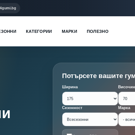
4gumi.bg
ЕЗОННИ
КАТЕГОРИИ
МАРКИ
ПОЛЕЗНО
Потърсете вашите гу
Ширина
Височин
ми
Сезонност
Марка