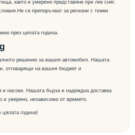
ища, както и умерено представяне при лек сняг.
словия.Не се препоръчват за региони с тежки
ено през цялата година.
g
деалното решение за вашия автомобил. Нашата
ии, отговарящи на вашия бюджет и
 и насоки. Нашата бърза и надеждна доставка
о и уверено, независимо от времето.
 цялата година!