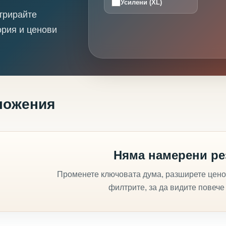
Усилени (XL)
трирайте
ория и ценови
ложения
Няма намерени ре
Променете ключовата дума, разширете цено
филтрите, за да видите повече