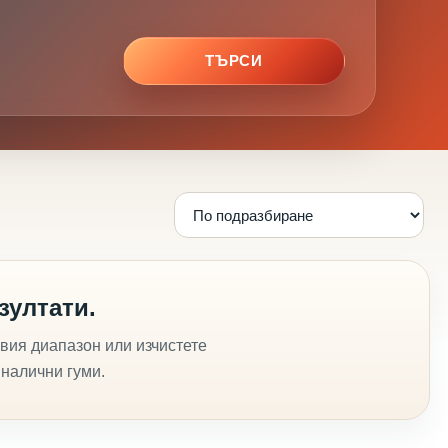
ТЪРСИ
зултати.
вия диапазон или изчистете
 налични гуми.