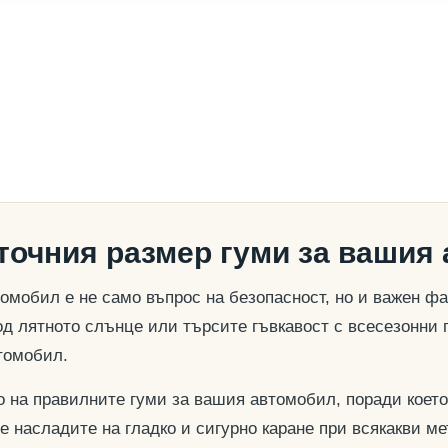
 точния размер гуми за вашия
омобил е не само въпрос на безопасност, но и важен ф
д лятното слънце или търсите гъвкавост с всесезонни 
томобил.
о на правилните гуми за вашия автомобил, поради което
се насладите на гладко и сигурно каране при всякакви м