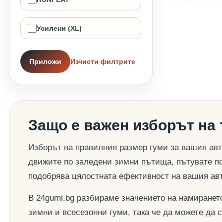
Усилени (XL)
Приложи
Изчисти филтрите
Защо е важен изборът на
Изборът на правилния размер гуми за вашия авт
движите по заледени зимни пътища, пътувате по
подобрява цялостната ефективност на вашия ав
В 24gumi.bg разбираме значението на намиранет
зимни и всесезонни гуми, така че да можете да 