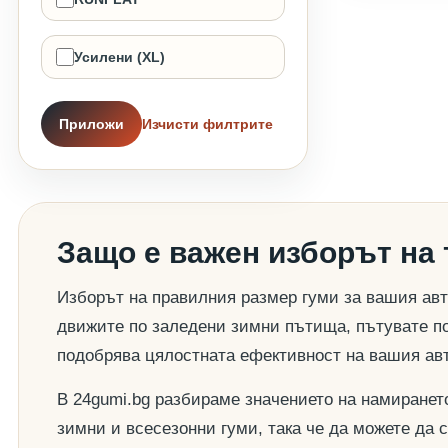
Усилени (XL)
Приложи
Изчисти филтрите
Защо е важен изборът на
Изборът на правилния размер гуми за вашия авт
движите по заледени зимни пътища, пътувате по
подобрява цялостната ефективност на вашия ав
В 24gumi.bg разбираме значението на намиранет
зимни и всесезонни гуми, така че да можете да 