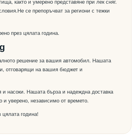
ища, както и умерено представяне при лек сняг.
словия.Не се препоръчват за региони с тежки
ено през цялата година.
g
деалното решение за вашия автомобил. Нашата
ии, отговарящи на вашия бюджет и
 и насоки. Нашата бърза и надеждна доставка
о и уверено, независимо от времето.
 цялата година!