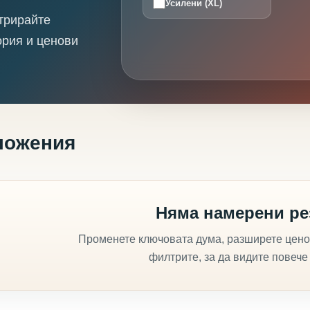
Усилени (XL)
трирайте
ория и ценови
ложения
Няма намерени ре
Променете ключовата дума, разширете цено
филтрите, за да видите повече