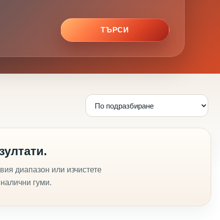
ТЪРСИ
зултати.
вия диапазон или изчистете
 налични гуми.