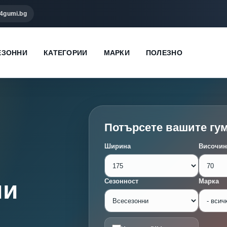
4gumi.bg
ЕЗОННИ
КАТЕГОРИИ
МАРКИ
ПОЛЕЗНО
Потърсете вашите гу
Ширина
Височин
ми
Сезонност
Марка