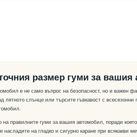
 точния размер гуми за вашия
омобил е не само въпрос на безопасност, но и важен ф
д лятното слънце или търсите гъвкавост с всесезонни 
томобил.
о на правилните гуми за вашия автомобил, поради което
се насладите на гладко и сигурно каране при всякакви м