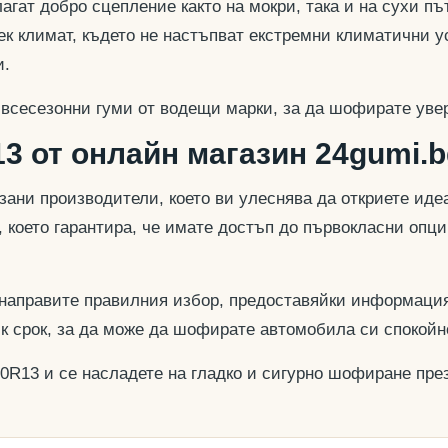
гат добро сцепление както на мокри, така и на сухи път
к климат, където не настъпват екстремни климатични у
и.
 всесезонни гуми от водещи марки, за да шофирате увер
3 от онлайн магазин 24gumi.b
азани производители, което ви улеснява да откриете и
, което гарантира, че имате достъп до първокласни опц
 направите правилния избор, предоставяйки информация
ък срок, за да може да шофирате автомобила си спокойн
70R13 и се насладете на гладко и сигурно шофиране през