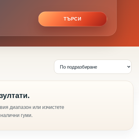
ТЪРСИ
зултати.
вия диапазон или изчистете
 налични гуми.