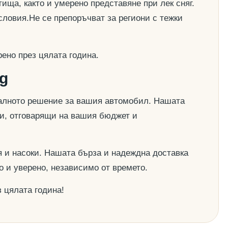
ища, както и умерено представяне при лек сняг.
словия.Не се препоръчват за региони с тежки
ено през цялата година.
g
деалното решение за вашия автомобил. Нашата
ии, отговарящи на вашия бюджет и
 и насоки. Нашата бърза и надеждна доставка
о и уверено, независимо от времето.
 цялата година!