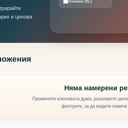
Усилени (XL)
трирайте
ория и ценови
ложения
Няма намерени ре
Променете ключовата дума, разширете цено
филтрите, за да видите повече