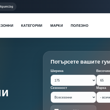
4gumi.bg
ЕЗОННИ
КАТЕГОРИИ
МАРКИ
ПОЛЕЗНО
Потърсете вашите гу
Ширина
Височин
ми
Сезонност
Марка