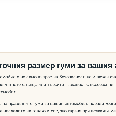
 точния размер гуми за вашия
омобил е не само въпрос на безопасност, но и важен ф
д лятното слънце или търсите гъвкавост с всесезонни 
томобил.
о на правилните гуми за вашия автомобил, поради което
се насладите на гладко и сигурно каране при всякакви м