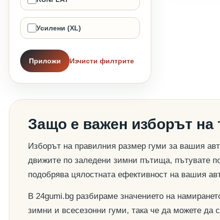
Усилени (XL)
Приложи
Изчисти филтрите
Защо е важен изборът на
Изборът на правилния размер гуми за вашия авт
движите по заледени зимни пътища, пътувате по
подобрява цялостната ефективност на вашия ав
В 24gumi.bg разбираме значението на намиранет
зимни и всесезонни гуми, така че да можете да 