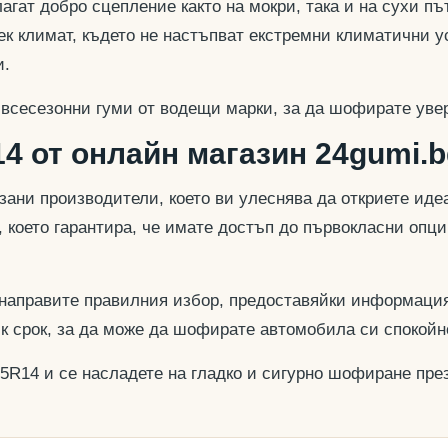
гат добро сцепление както на мокри, така и на сухи път
к климат, където не настъпват екстремни климатични у
и.
 всесезонни гуми от водещи марки, за да шофирате увер
4 от онлайн магазин 24gumi.b
азани производители, което ви улеснява да откриете и
, което гарантира, че имате достъп до първокласни опц
 направите правилния избор, предоставяйки информация
ък срок, за да може да шофирате автомобила си спокойн
65R14 и се насладете на гладко и сигурно шофиране през