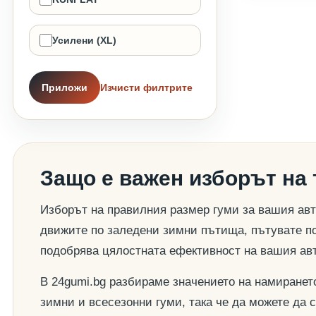
Усилени (XL)
Приложи
Изчисти филтрите
Защо е важен изборът на
Изборът на правилния размер гуми за вашия авт
движите по заледени зимни пътища, пътувате по
подобрява цялостната ефективност на вашия ав
В 24gumi.bg разбираме значението на намиранет
зимни и всесезонни гуми, така че да можете да 