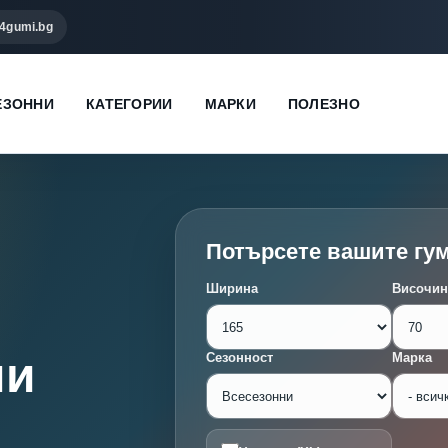
4gumi.bg
ЕЗОННИ
КАТЕГОРИИ
МАРКИ
ПОЛЕЗНО
Потърсете вашите гу
Ширина
Височин
ми
Сезонност
Марка