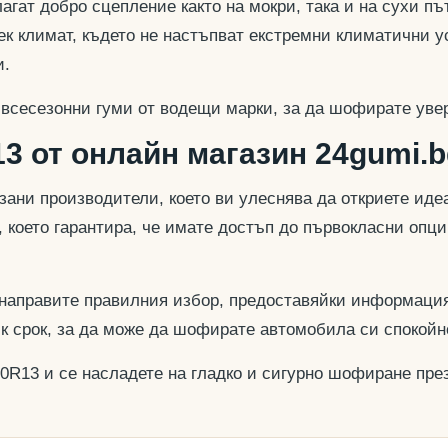
гат добро сцепление както на мокри, така и на сухи път
к климат, където не настъпват екстремни климатични у
и.
 всесезонни гуми от водещи марки, за да шофирате увер
3 от онлайн магазин 24gumi.b
азани производители, което ви улеснява да откриете и
, което гарантира, че имате достъп до първокласни опц
 направите правилния избор, предоставяйки информация
ък срок, за да може да шофирате автомобила си спокойн
70R13 и се насладете на гладко и сигурно шофиране през