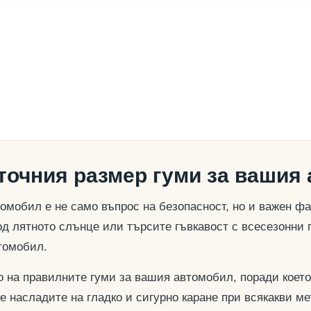
 точния размер гуми за вашия
омобил е не само въпрос на безопасност, но и важен ф
д лятното слънце или търсите гъвкавост с всесезонни 
томобил.
о на правилните гуми за вашия автомобил, поради което
се насладите на гладко и сигурно каране при всякакви м