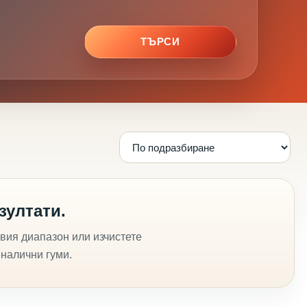
ТЪРСИ
зултати.
вия диапазон или изчистете
 налични гуми.