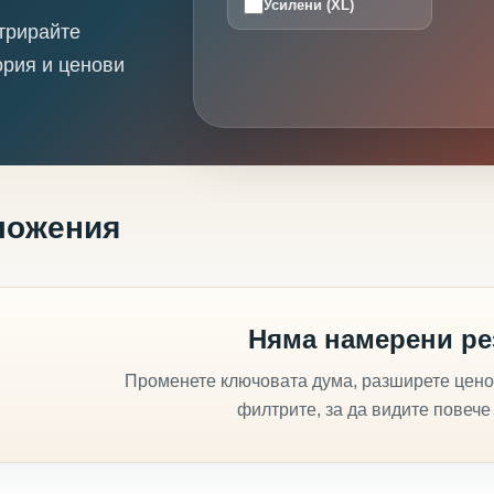
Усилени (XL)
трирайте
ория и ценови
ложения
Няма намерени ре
Променете ключовата дума, разширете цено
филтрите, за да видите повече