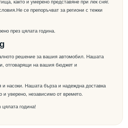
ища, както и умерено представяне при лек сняг.
словия.Не се препоръчват за региони с тежки
ено през цялата година.
g
деалното решение за вашия автомобил. Нашата
ии, отговарящи на вашия бюджет и
 и насоки. Нашата бърза и надеждна доставка
о и уверено, независимо от времето.
 цялата година!