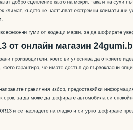
гат добро сцепление както на мокри, така и на сухи път
к климат, където не настъпват екстремни климатични у
и.
 всесезонни гуми от водещи марки, за да шофирате увер
3 от онлайн магазин 24gumi.b
азани производители, което ви улеснява да откриете и
, което гарантира, че имате достъп до първокласни опц
 направите правилния избор, предоставяйки информация
ък срок, за да може да шофирате автомобила си спокойн
70R13 и се насладете на гладко и сигурно шофиране през