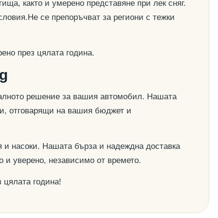
ища, както и умерено представяне при лек сняг.
словия.Не се препоръчват за региони с тежки
ено през цялата година.
g
деалното решение за вашия автомобил. Нашата
ии, отговарящи на вашия бюджет и
 и насоки. Нашата бърза и надеждна доставка
о и уверено, независимо от времето.
 цялата година!