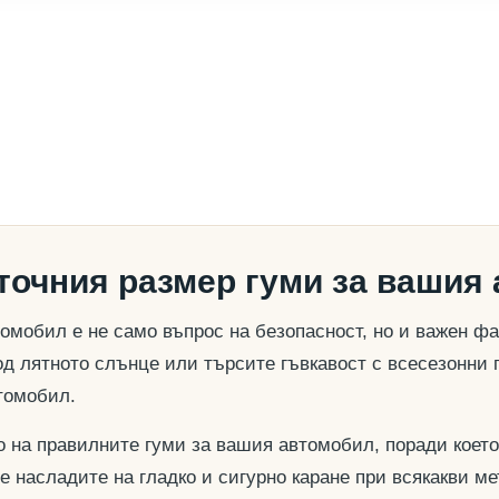
 точния размер гуми за вашия
омобил е не само въпрос на безопасност, но и важен ф
д лятното слънце или търсите гъвкавост с всесезонни 
томобил.
о на правилните гуми за вашия автомобил, поради което
се насладите на гладко и сигурно каране при всякакви м