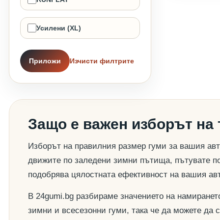
Усилени (XL)
Приложи
Изчисти филтрите
Защо е важен изборът на
Изборът на правилния размер гуми за вашия авт
движите по заледени зимни пътища, пътувате по
подобрява цялостната ефективност на вашия ав
В 24gumi.bg разбираме значението на намиранет
зимни и всесезонни гуми, така че да можете да 