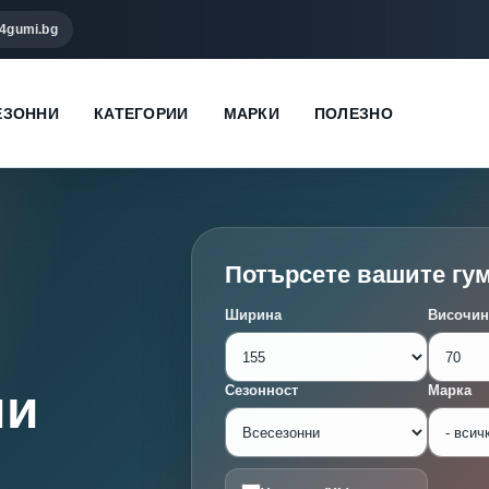
4gumi.bg
ЕЗОННИ
КАТЕГОРИИ
МАРКИ
ПОЛЕЗНО
Потърсете вашите гу
Ширина
Височин
ми
Сезонност
Марка