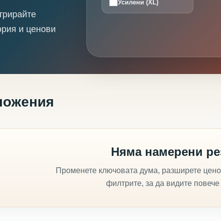
Усилени (XL)
трирайте
ория и ценови
ложения
Няма намерени ре
Променете ключовата дума, разширете цено
филтрите, за да видите повече