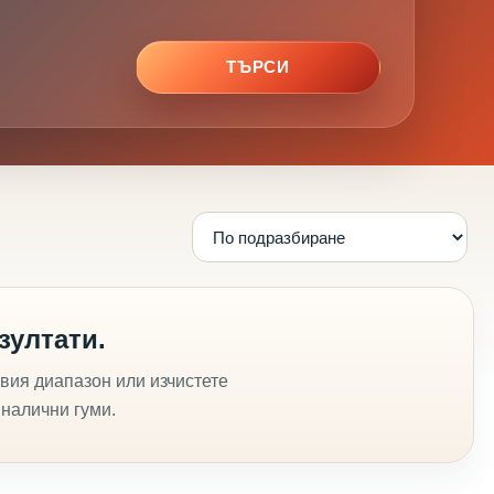
ТЪРСИ
зултати.
вия диапазон или изчистете
 налични гуми.