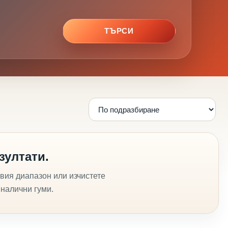
ТЪРСИ
зултати.
вия диапазон или изчистете
 налични гуми.