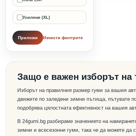
Усилени (XL)
Приложи
Изчисти филтрите
Защо е важен изборът на
Изборът на правилния размер гуми за вашия авт
движите по заледени зимни пътища, пътувате по
подобрява цялостната ефективност на вашия ав
В 24gumi.bg разбираме значението на намиранет
зимни и всесезонни гуми, така че да можете да 