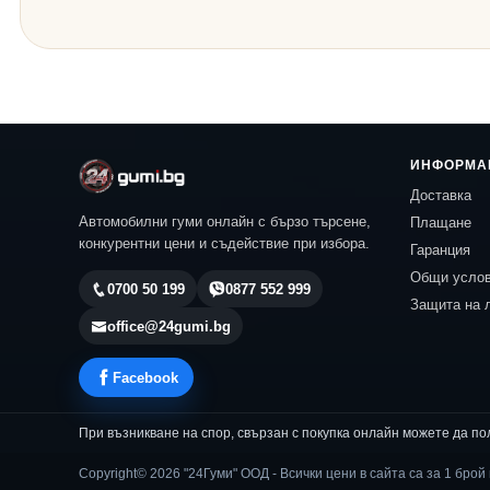
ИНФОРМА
Доставка
Автомобилни гуми онлайн с бързо търсене,
Плащане
конкурентни цени и съдействие при избора.
Гаранция
Общи усло
0700 50 199
0877 552 999
Защита на 
office@24gumi.bg
Facebook
При възникване на спор, свързан с покупка онлайн можете да по
Copyright© 2026 "24Гуми" ООД - Всички цени в сайта са за 1 брой