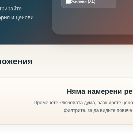
Усилени (XL)
трирайте
ория и ценови
ложения
Няма намерени ре
Променете ключовата дума, разширете цено
филтрите, за да видите повече