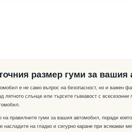
 точния размер гуми за вашия
омобил е не само въпрос на безопасност, но и важен ф
д лятното слънце или търсите гъвкавост с всесезонни 
томобил.
о на правилните гуми за вашия автомобил, поради което
се насладите на гладко и сигурно каране при всякакви м