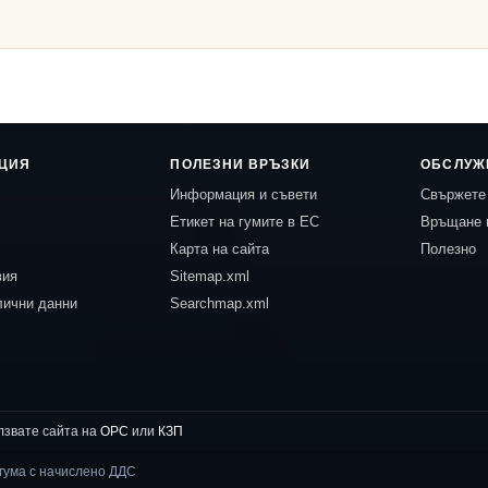
ЦИЯ
ПОЛЕЗНИ ВРЪЗКИ
ОБСЛУЖ
Информация и съвети
Свържете 
Етикет на гумите в ЕС
Връщане 
Карта на сайта
Полезно
вия
Sitemap.xml
лични данни
Searchmap.xml
лзвате сайта на
ОРС
или
КЗП
 гума с начислено ДДС