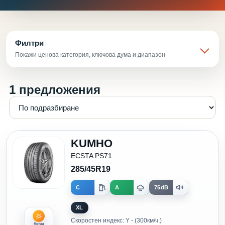
Филтри
Покажи ценова категория, ключова дума и диапазон
1 предложения
KUMHO
ECSTA PS71
285/45R19
C
A
75dB
XL
Скоростен индекс: Y - (300км/ч.)
Летни