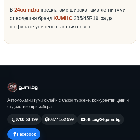
В
24gumi.bg
предлагаме широка гама летни гуми
от водещия бранд
KUMHO
285/45R19, за да
шофирате уверено в летния сезон.
Автомобилни гуми онлайн с бързо търсене, конкурентни цени и
съдействие при избора.
0700 50 199
0877 552 999
office@24gumi.bg
Facebook