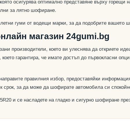
 която осигурява оптимално представяне върху горещи н
еални за лятно шофиране.
 летни гуми от водещи марки, за да подобрите вашето ш
онлайн магазин 24gumi.bg
азани производители, което ви улеснява да откриете и
, което гарантира, че имате достъп до първокласни опц
 направите правилния избор, предоставяйки информация
ък срок, за да може да шофирате автомобила си спокойн
45R20 и се насладете на гладко и сигурно шофиране през