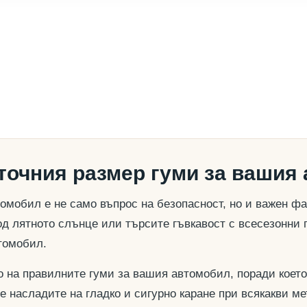
 точния размер гуми за вашия
омобил е не само въпрос на безопасност, но и важен ф
д лятното слънце или търсите гъвкавост с всесезонни 
томобил.
о на правилните гуми за вашия автомобил, поради което
се насладите на гладко и сигурно каране при всякакви м