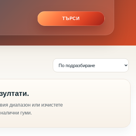
ТЪРСИ
зултати.
вия диапазон или изчистете
 налични гуми.