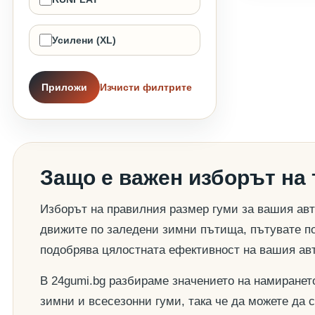
Усилени (XL)
Приложи
Изчисти филтрите
Защо е важен изборът на
Изборът на правилния размер гуми за вашия авт
движите по заледени зимни пътища, пътувате по
подобрява цялостната ефективност на вашия ав
В 24gumi.bg разбираме значението на намиранет
зимни и всесезонни гуми, така че да можете да 