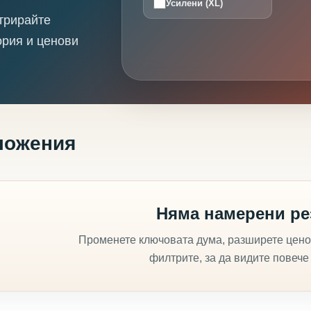
Усилени (XL)
трирайте
ория и ценови
ложения
Няма намерени ре
Променете ключовата дума, разширете цено
филтрите, за да видите повече