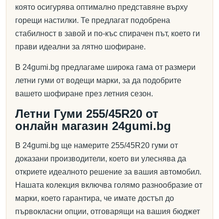
която осигурява оптимално представяне върху
горещи настилки. Те предлагат подобрена
стабилност в завой и по-къс спирачен път, което ги
прави идеални за лятно шофиране.
В 24gumi.bg предлагаме широка гама от размери
летни гуми от водещи марки, за да подобрите
вашето шофиране през летния сезон.
Летни Гуми 255/45R20 от
онлайн магазин 24gumi.bg
В 24gumi.bg ще намерите 255/45R20 гуми от
доказани производители, което ви улеснява да
откриете идеалното решение за вашия автомобил.
Нашата колекция включва голямо разнообразие от
марки, което гарантира, че имате достъп до
първокласни опции, отговарящи на вашия бюджет