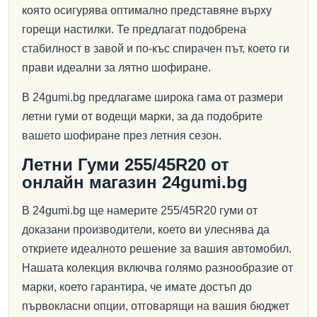
която осигурява оптимално представяне върху
горещи настилки. Те предлагат подобрена
стабилност в завой и по-къс спирачен път, което ги
прави идеални за лятно шофиране.
В 24gumi.bg предлагаме широка гама от размери
летни гуми от водещи марки, за да подобрите
вашето шофиране през летния сезон.
Летни Гуми 255/45R20 от
онлайн магазин 24gumi.bg
В 24gumi.bg ще намерите 255/45R20 гуми от
доказани производители, което ви улеснява да
откриете идеалното решение за вашия автомобил.
Нашата колекция включва голямо разнообразие от
марки, което гарантира, че имате достъп до
първокласни опции, отговарящи на вашия бюджет