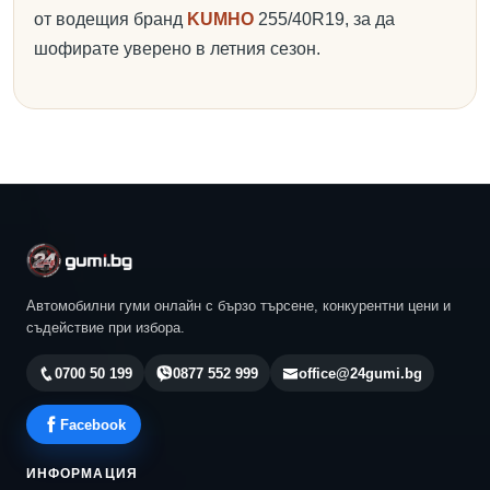
от водещия бранд
KUMHO
255/40R19, за да
шофирате уверено в летния сезон.
Автомобилни гуми онлайн с бързо търсене, конкурентни цени и
съдействие при избора.
0700 50 199
0877 552 999
office@24gumi.bg
Facebook
ИНФОРМАЦИЯ