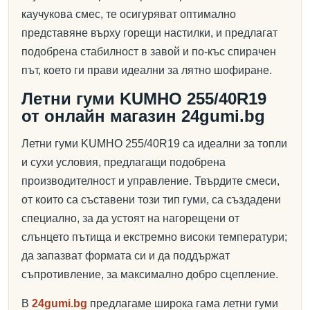
каучукова смес, те осигуряват оптимално
представяне върху горещи настилки, и предлагат
подобрена стабилност в завой и по-къс спирачен
път, което ги прави идеални за лятно шофиране.
Летни гуми KUMHO 255/40R19
от онлайн магазин 24gumi.bg
Летни гуми KUMHO 255/40R19 са идеални за топли
и сухи условия, предлагащи подобрена
производителност и управление. Твърдите смеси,
от които са съставени този тип гуми, са създадени
специално, за да устоят на нагорещени от
слънцето пътища и екстремно високи температури;
да запазват формата си и да поддържат
съпротивление, за максимално добро сцепление.
В
24gumi.bg
предлагаме широка гама летни гуми