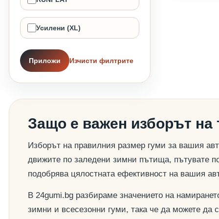
Усилени (XL)
Приложи
Изчисти филтрите
Защо е важен изборът на
Изборът на правилния размер гуми за вашия авт
движите по заледени зимни пътища, пътувате по
подобрява цялостната ефективност на вашия ав
В 24gumi.bg разбираме значението на намиранет
зимни и всесезонни гуми, така че да можете да 