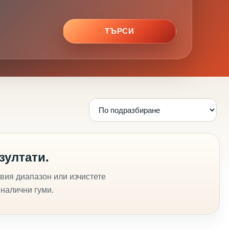
ТЪРСИ
зултати.
вия диапазон или изчистете
 налични гуми.