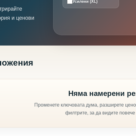
Усилени (XL)
трирайте
ория и ценови
ложения
Няма намерени ре
Променете ключовата дума, разширете цено
филтрите, за да видите повече