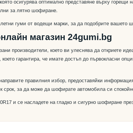
 която осигурява оптимално представяне върху горещи н
еални за лятно шофиране.
 летни гуми от водещи марки, за да подобрите вашето ш
онлайн магазин 24gumi.bg
азани производители, което ви улеснява да откриете и
, което гарантира, че имате достъп до първокласни опц
 направите правилния избор, предоставяйки информация
ък срок, за да може да шофирате автомобила си спокойн
40R17 и се насладете на гладко и сигурно шофиране през