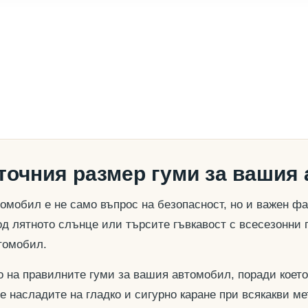
 точния размер гуми за вашия
омобил е не само въпрос на безопасност, но и важен ф
д лятното слънце или търсите гъвкавост с всесезонни 
томобил.
о на правилните гуми за вашия автомобил, поради което
се насладите на гладко и сигурно каране при всякакви м