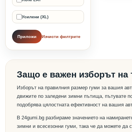
Усилени (XL)
Приложи
Изчисти филтрите
Защо е важен изборът на
Изборът на правилния размер гуми за вашия авт
движите по заледени зимни пътища, пътувате по
подобрява цялостната ефективност на вашия ав
В 24gumi.bg разбираме значението на намиранет
зимни и всесезонни гуми, така че да можете да 