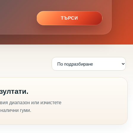
ТЪРСИ
зултати.
вия диапазон или изчистете
 налични гуми.