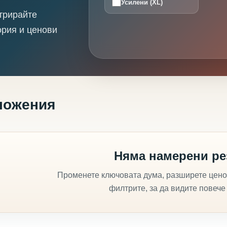
Усилени (XL)
трирайте
ория и ценови
ложения
Няма намерени ре
Променете ключовата дума, разширете цено
филтрите, за да видите повече