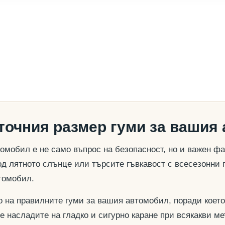
 точния размер гуми за вашия
омобил е не само въпрос на безопасност, но и важен ф
д лятното слънце или търсите гъвкавост с всесезонни 
томобил.
о на правилните гуми за вашия автомобил, поради което
се насладите на гладко и сигурно каране при всякакви м