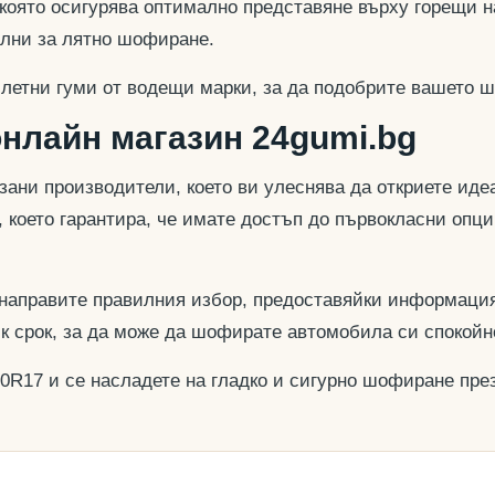
 която осигурява оптимално представяне върху горещи н
еални за лятно шофиране.
 летни гуми от водещи марки, за да подобрите вашето ш
онлайн магазин 24gumi.bg
азани производители, което ви улеснява да откриете и
, което гарантира, че имате достъп до първокласни опц
 направите правилния избор, предоставяйки информация
ък срок, за да може да шофирате автомобила си спокойн
40R17 и се насладете на гладко и сигурно шофиране през