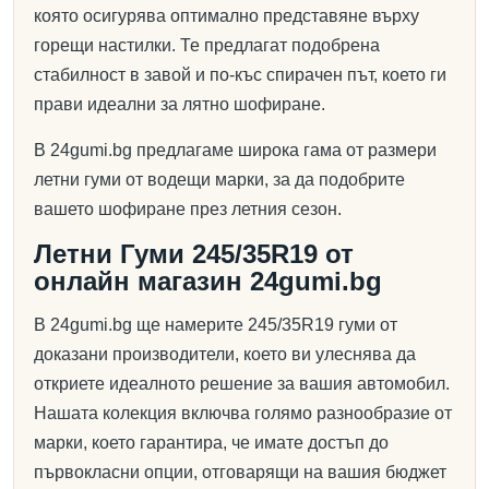
която осигурява оптимално представяне върху
горещи настилки. Те предлагат подобрена
стабилност в завой и по-къс спирачен път, което ги
прави идеални за лятно шофиране.
В 24gumi.bg предлагаме широка гама от размери
летни гуми от водещи марки, за да подобрите
вашето шофиране през летния сезон.
Летни Гуми 245/35R19 от
онлайн магазин 24gumi.bg
В 24gumi.bg ще намерите 245/35R19 гуми от
доказани производители, което ви улеснява да
откриете идеалното решение за вашия автомобил.
Нашата колекция включва голямо разнообразие от
марки, което гарантира, че имате достъп до
първокласни опции, отговарящи на вашия бюджет