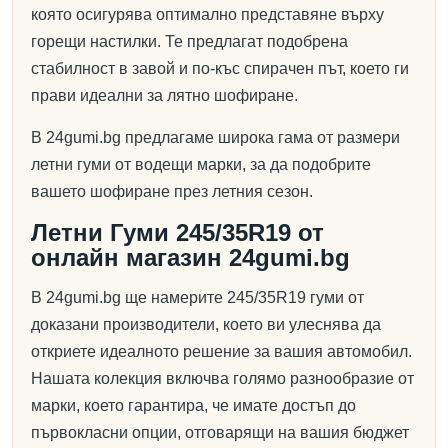
която осигурява оптимално представяне върху
горещи настилки. Те предлагат подобрена
стабилност в завой и по-къс спирачен път, което ги
прави идеални за лятно шофиране.
В 24gumi.bg предлагаме широка гама от размери
летни гуми от водещи марки, за да подобрите
вашето шофиране през летния сезон.
Летни Гуми 245/35R19 от
онлайн магазин 24gumi.bg
В 24gumi.bg ще намерите 245/35R19 гуми от
доказани производители, което ви улеснява да
откриете идеалното решение за вашия автомобил.
Нашата колекция включва голямо разнообразие от
марки, което гарантира, че имате достъп до
първокласни опции, отговарящи на вашия бюджет