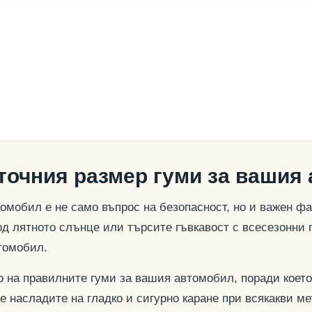
 точния размер гуми за вашия
омобил е не само въпрос на безопасност, но и важен ф
д лятното слънце или търсите гъвкавост с всесезонни 
томобил.
о на правилните гуми за вашия автомобил, поради което
се насладите на гладко и сигурно каране при всякакви м