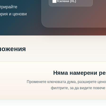
Усилени (XL)
трирайте
ория и ценови
ложения
Няма намерени ре
Променете ключовата дума, разширете цено
филтрите, за да видите повече