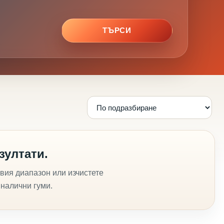
ТЪРСИ
зултати.
вия диапазон или изчистете
 налични гуми.