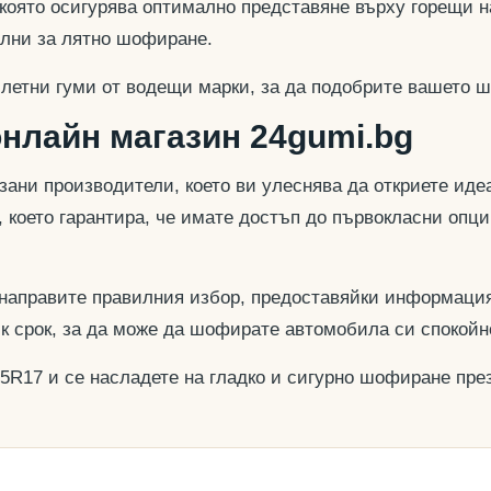
 която осигурява оптимално представяне върху горещи н
еални за лятно шофиране.
 летни гуми от водещи марки, за да подобрите вашето ш
онлайн магазин 24gumi.bg
азани производители, което ви улеснява да откриете и
, което гарантира, че имате достъп до първокласни опц
 направите правилния избор, предоставяйки информация
ък срок, за да може да шофирате автомобила си спокойн
65R17 и се насладете на гладко и сигурно шофиране през