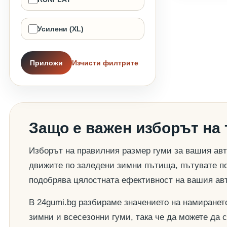
Усилени (XL)
Приложи
Изчисти филтрите
Защо е важен изборът на
Изборът на правилния размер гуми за вашия авт
движите по заледени зимни пътища, пътувате по
подобрява цялостната ефективност на вашия ав
В 24gumi.bg разбираме значението на намиранет
зимни и всесезонни гуми, така че да можете да 