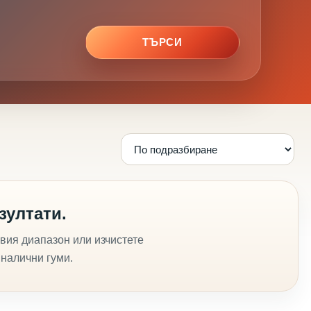
ТЪРСИ
зултати.
вия диапазон или изчистете
 налични гуми.