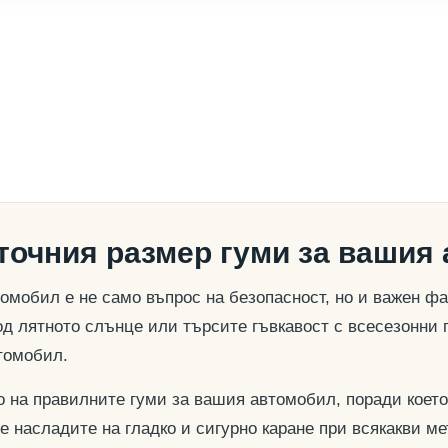
 точния размер гуми за вашия
омобил е не само въпрос на безопасност, но и важен ф
д лятното слънце или търсите гъвкавост с всесезонни 
томобил.
о на правилните гуми за вашия автомобил, поради което
се насладите на гладко и сигурно каране при всякакви м