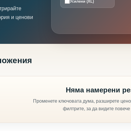
Усилени (XL)
трирайте
ория и ценови
ложения
Няма намерени ре
Променете ключовата дума, разширете цено
филтрите, за да видите повече