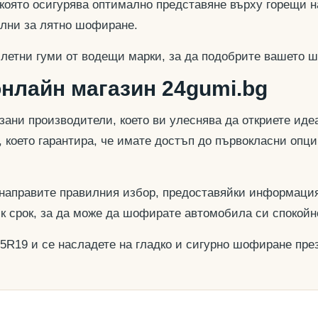
 която осигурява оптимално представяне върху горещи н
еални за лятно шофиране.
 летни гуми от водещи марки, за да подобрите вашето ш
онлайн магазин 24gumi.bg
азани производители, което ви улеснява да откриете и
, което гарантира, че имате достъп до първокласни опц
 направите правилния избор, предоставяйки информация
ък срок, за да може да шофирате автомобила си спокойн
55R19 и се насладете на гладко и сигурно шофиране през