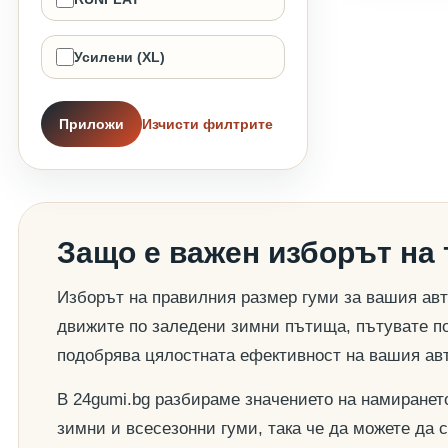
Усилени (XL)
Приложи
Изчисти филтрите
Защо е важен изборът на
Изборът на правилния размер гуми за вашия авт
движите по заледени зимни пътища, пътувате по
подобрява цялостната ефективност на вашия ав
В 24gumi.bg разбираме значението на намиранет
зимни и всесезонни гуми, така че да можете да 