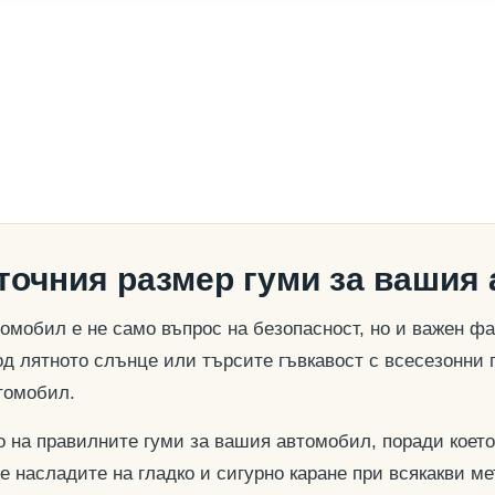
 точния размер гуми за вашия
омобил е не само въпрос на безопасност, но и важен ф
д лятното слънце или търсите гъвкавост с всесезонни 
томобил.
о на правилните гуми за вашия автомобил, поради което
се насладите на гладко и сигурно каране при всякакви м