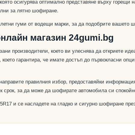
 която осигурява оптимално представяне върху горещи н
еални за лятно шофиране.
 летни гуми от водещи марки, за да подобрите вашето ш
онлайн магазин 24gumi.bg
азани производители, което ви улеснява да откриете и
, което гарантира, че имате достъп до първокласни опц
 направите правилния избор, предоставяйки информация
ък срок, за да може да шофирате автомобила си спокойн
45R17 и се насладете на гладко и сигурно шофиране през