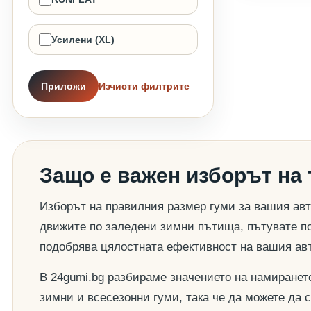
Усилени (XL)
Приложи
Изчисти филтрите
Защо е важен изборът на
Изборът на правилния размер гуми за вашия авт
движите по заледени зимни пътища, пътувате по
подобрява цялостната ефективност на вашия ав
В 24gumi.bg разбираме значението на намиранет
зимни и всесезонни гуми, така че да можете да 