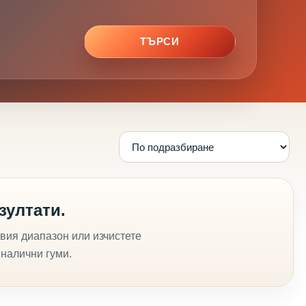
ТЪРСИ
зултати.
вия диапазон или изчистете
 налични гуми.