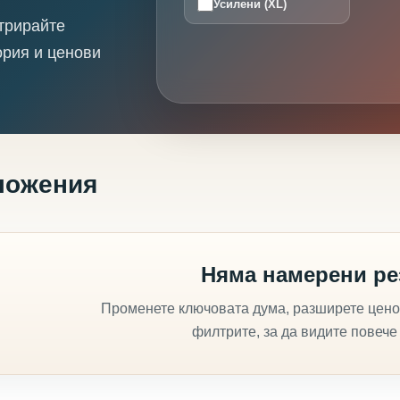
Усилени (XL)
трирайте
ория и ценови
ложения
Няма намерени ре
Променете ключовата дума, разширете цено
филтрите, за да видите повече