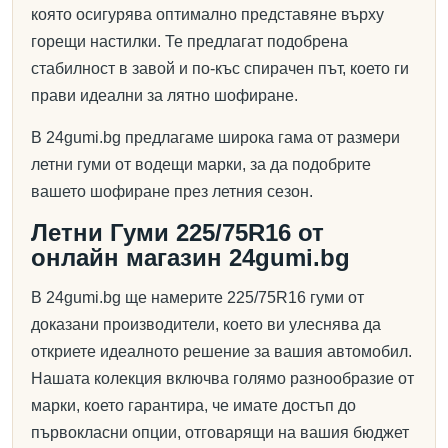
която осигурява оптимално представяне върху
горещи настилки. Те предлагат подобрена
стабилност в завой и по-къс спирачен път, което ги
прави идеални за лятно шофиране.
В 24gumi.bg предлагаме широка гама от размери
летни гуми от водещи марки, за да подобрите
вашето шофиране през летния сезон.
Летни Гуми 225/75R16 от
онлайн магазин 24gumi.bg
В 24gumi.bg ще намерите 225/75R16 гуми от
доказани производители, което ви улеснява да
откриете идеалното решение за вашия автомобил.
Нашата колекция включва голямо разнообразие от
марки, което гарантира, че имате достъп до
първокласни опции, отговарящи на вашия бюджет