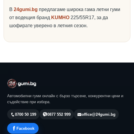
В
24gumi.bg
предлагаме широка гама летни гуми
от водещия бранд
KUMHO
225/55R17, за да
шофирате уверено в летния сезон.
Автомобилни гуми онлайн с бързо търсене, конкурентни цени и
съдействие при избора.
0700 50 199
0877 552 999
office@24gumi.bg
Facebook