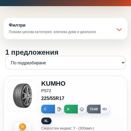
Филтри
Покажи ценова категория, ключова дума и диапазон
1 предложения
KUMHO
PS72
225/55R17
C
A
72dB
XL
Скоростен индекс: Y - (300км/ч.)