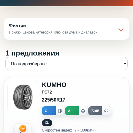
Филтри
Покажи ценова категория, ключова дума и диапазон
1 предложения
KUMHO
PS72
225/50R17
C
A
72dB
XL
Скоростен индекс: Y - (300км/ч.)