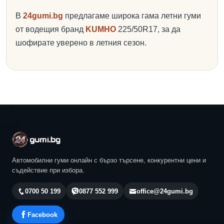
В
24gumi.bg
предлагаме широка гама летни гуми
от водещия бранд
KUMHO
225/50R17, за да
шофирате уверено в летния сезон.
Автомобилни гуми онлайн с бързо търсене, конкурентни цени и
съдействие при избора.
0700 50 199
0877 552 999
office@24gumi.bg
Facebook