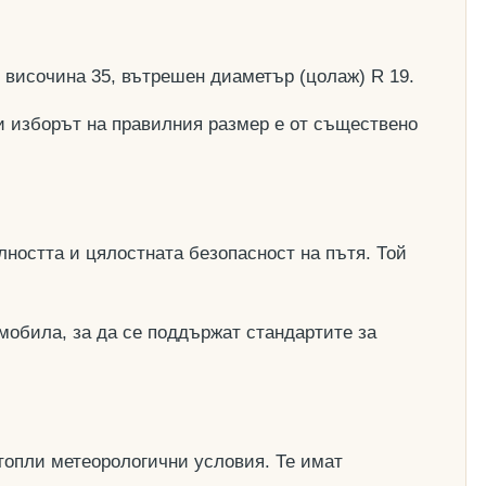
, височина 35, вътрешен диаметър (цолаж) R 19.
и изборът на правилния размер е от съществено
ността и цялостната безопасност на пътя. Той
мобила, за да се поддържат стандартите за
топли метеорологични условия. Те имат