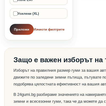
Усилени (XL)
Приложи
Изчисти филтрите
Защо е важен изборът на
Изборът на правилния размер гуми за вашия авт
движите по заледени зимни пътища, пътувате по
подобрява цялостната ефективност на вашия ав
В 24gumi.bg разбираме значението на намиранет
зимни и всесезонни гуми, така че да можете да 