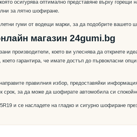
 която осигурява оптимално представяне върху горещи н
еални за лятно шофиране.
 летни гуми от водещи марки, за да подобрите вашето ш
онлайн магазин 24gumi.bg
азани производители, което ви улеснява да откриете и
, което гарантира, че имате достъп до първокласни опц
 направите правилния избор, предоставяйки информация
ък срок, за да може да шофирате автомобила си спокойн
35R19 и се насладете на гладко и сигурно шофиране през