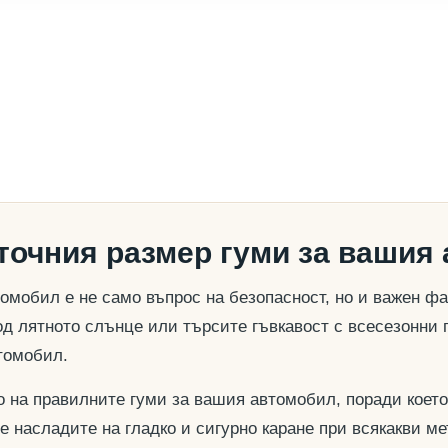
 точния размер гуми за вашия
омобил е не само въпрос на безопасност, но и важен ф
д лятното слънце или търсите гъвкавост с всесезонни 
томобил.
о на правилните гуми за вашия автомобил, поради което
се насладите на гладко и сигурно каране при всякакви м