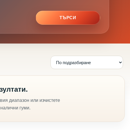
ТЪРСИ
зултати.
вия диапазон или изчистете
 налични гуми.