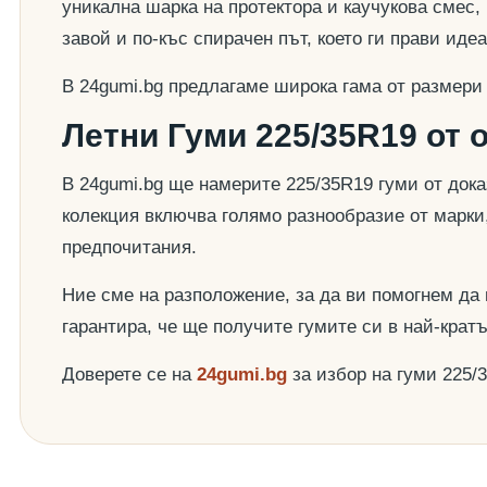
уникална шарка на протектора и каучукова смес,
завой и по-къс спирачен път, което ги прави ид
В 24gumi.bg предлагаме широка гама от размери
Летни Гуми 225/35R19 от 
В 24gumi.bg ще намерите 225/35R19 гуми от док
колекция включва голямо разнообразие от марки
предпочитания.
Ние сме на разположение, за да ви помогнем да
гарантира, че ще получите гумите си в най-крат
Доверете се на
24gumi.bg
за избор на гуми 225/