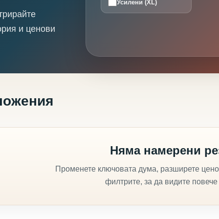
Усилени (XL)
трирайте
ория и ценови
ложения
Няма намерени ре
Променете ключовата дума, разширете цено
филтрите, за да видите повече