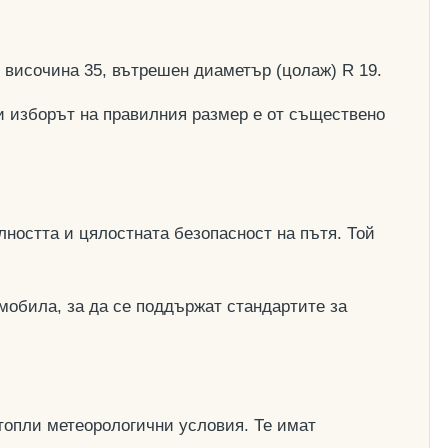
, височина 35, вътрешен диаметър (цолаж) R 19.
и изборът на правилния размер е от съществено
ността и цялостната безопасност на пътя. Той
мобила, за да се поддържат стандартите за
топли метеорологични условия. Те имат