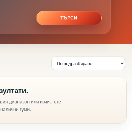
ТЪРСИ
зултати.
вия диапазон или изчистете
 налични гуми.