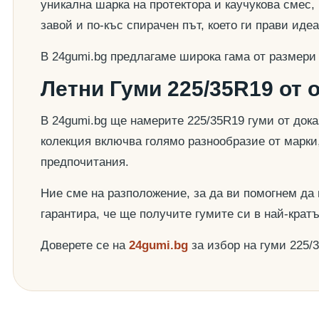
уникална шарка на протектора и каучукова смес,
завой и по-къс спирачен път, което ги прави ид
В 24gumi.bg предлагаме широка гама от размери
Летни Гуми 225/35R19 от 
В 24gumi.bg ще намерите 225/35R19 гуми от док
колекция включва голямо разнообразие от марки
предпочитания.
Ние сме на разположение, за да ви помогнем да
гарантира, че ще получите гумите си в най-крат
Доверете се на
24gumi.bg
за избор на гуми 225/