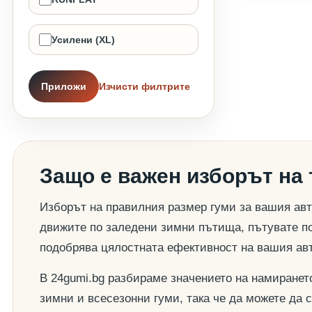
Усилени (XL)
Приложи
Изчисти филтрите
Защо е важен изборът на
Изборът на правилния размер гуми за вашия авт
движите по заледени зимни пътища, пътувате по
подобрява цялостната ефективност на вашия ав
В 24gumi.bg разбираме значението на намиранет
зимни и всесезонни гуми, така че да можете да 