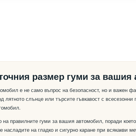
 точния размер гуми за вашия
омобил е не само въпрос на безопасност, но и важен ф
д лятното слънце или търсите гъвкавост с всесезонни 
томобил.
о на правилните гуми за вашия автомобил, поради което
се насладите на гладко и сигурно каране при всякакви м