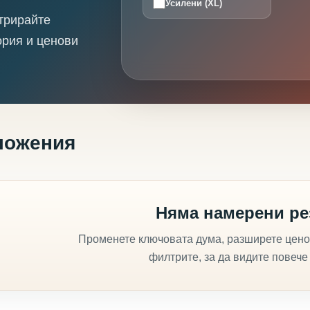
Усилени (XL)
трирайте
ория и ценови
ложения
Няма намерени ре
Променете ключовата дума, разширете цено
филтрите, за да видите повече