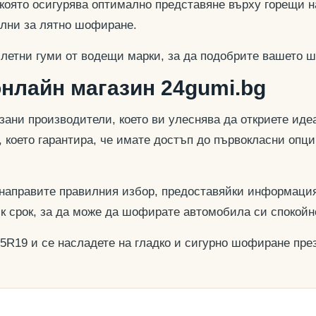
 която осигурява оптимално представяне върху горещи н
еални за лятно шофиране.
 летни гуми от водещи марки, за да подобрите вашето ш
онлайн магазин 24gumi.bg
азани производители, което ви улеснява да откриете и
, което гарантира, че имате достъп до първокласни опц
 направите правилния избор, предоставяйки информация
ък срок, за да може да шофирате автомобила си спокойн
35R19 и се насладете на гладко и сигурно шофиране през