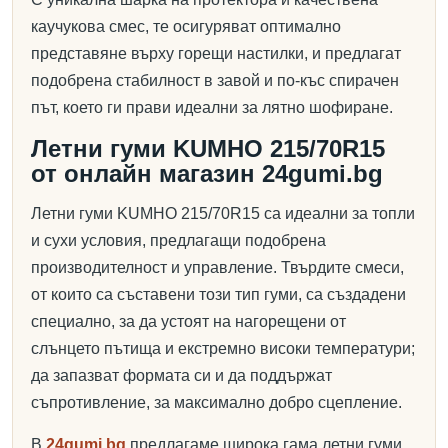
каучукова смес, те осигуряват оптимално
представяне върху горещи настилки, и предлагат
подобрена стабилност в завой и по-къс спирачен
път, което ги прави идеални за лятно шофиране.
Летни гуми KUMHO 215/70R15
от онлайн магазин 24gumi.bg
Летни гуми KUMHO 215/70R15 са идеални за топли
и сухи условия, предлагащи подобрена
производителност и управление. Твърдите смеси,
от които са съставени този тип гуми, са създадени
специално, за да устоят на нагорещени от
слънцето пътища и екстремно високи температури;
да запазват формата си и да поддържат
съпротивление, за максимално добро сцепление.
В
24gumi.bg
предлагаме широка гама летни гуми