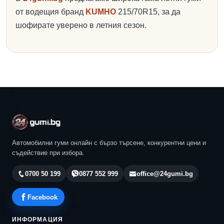
от водещия бранд
KUMHO
215/70R15, за да
шофирате уверено в летния сезон.
Автомобилни гуми онлайн с бързо търсене, конкурентни цени и
съдействие при избора.
0700 50 199
0877 552 999
office@24gumi.bg
Facebook
ИНФОРМАЦИЯ