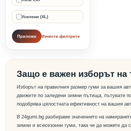
Усилени (XL)
Приложи
Изчисти филтрите
Защо е важен изборът на
Изборът на правилния размер гуми за вашия авт
движите по заледени зимни пътища, пътувате по
подобрява цялостната ефективност на вашия ав
В 24gumi.bg разбираме значението на намиранет
зимни и всесезонни гуми, така че да можете да 