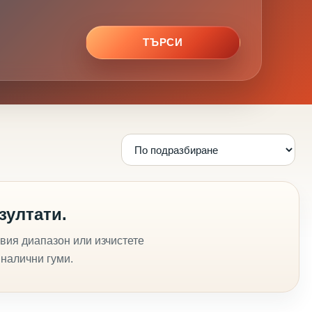
ТЪРСИ
зултати.
вия диапазон или изчистете
 налични гуми.