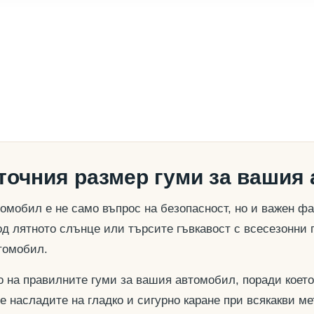
 точния размер гуми за вашия
омобил е не само въпрос на безопасност, но и важен ф
д лятното слънце или търсите гъвкавост с всесезонни 
томобил.
о на правилните гуми за вашия автомобил, поради което
се насладите на гладко и сигурно каране при всякакви м