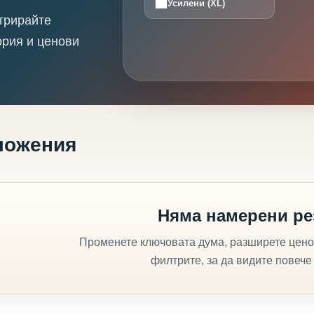
Усилени (XL)
трирайте
ория и ценови
ложения
Няма намерени ре
Променете ключовата дума, разширете цено
филтрите, за да видите повече