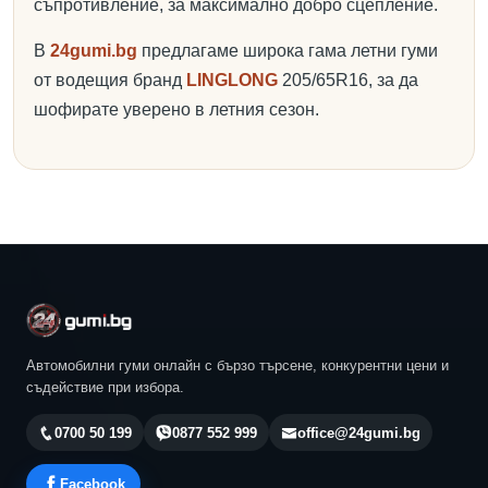
съпротивление, за максимално добро сцепление.
В
24gumi.bg
предлагаме широка гама летни гуми
от водещия бранд
LINGLONG
205/65R16, за да
шофирате уверено в летния сезон.
Автомобилни гуми онлайн с бързо търсене, конкурентни цени и
съдействие при избора.
0700 50 199
0877 552 999
office@24gumi.bg
Facebook