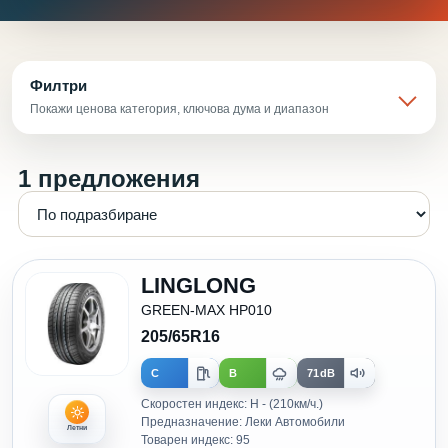
Филтри
Покажи ценова категория, ключова дума и диапазон
1 предложения
LINGLONG
GREEN-MAX HP010
205/65R16
C
B
71dB
Скоростен индекс: H - (210км/ч.)
Предназначение: Леки Автомобили
Летни
Товарен индекс: 95