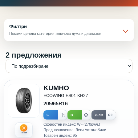
Филтри
Покажи ценова категория, ключова дума и диапазон
2 предложения
KUMHO
ECOWING ES01 KH27
205/65R16
C
B
70dB
Скоростен индекс: W - (270км/ч.)
Предназначение: Леки Автомобили
Летни
Товарен индекс: 95