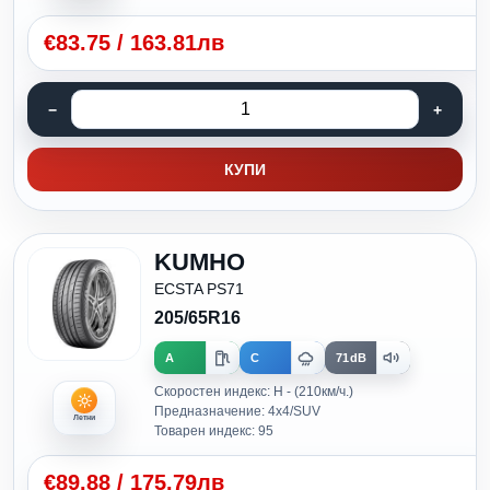
€
83.75
/
163.81лв
КУПИ
KUMHO
ECSTA PS71
205/65R16
A
C
71dB
Скоростен индекс: H - (210км/ч.)
Предназначение: 4x4/SUV
Летни
Товарен индекс: 95
€
89.88
/
175.79лв