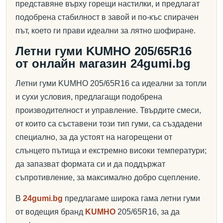
представяне върху горещи настилки, и предлагат
подобрена стабилност в завой и по-къс спирачен
път, което ги прави идеални за лятно шофиране.
Летни гуми KUMHO 205/65R16
от онлайн магазин 24gumi.bg
Летни гуми KUMHO 205/65R16 са идеални за топли
и сухи условия, предлагащи подобрена
производителност и управление. Твърдите смеси,
от които са съставени този тип гуми, са създадени
специално, за да устоят на нагорещени от
слънцето пътища и екстремно високи температури;
да запазват формата си и да поддържат
съпротивление, за максимално добро сцепление.
В
24gumi.bg
предлагаме широка гама летни гуми
от водещия бранд
KUMHO
205/65R16, за да