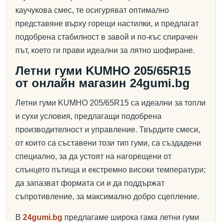
каучукова смес, те осигуряват оптимално
представяне върху горещи настилки, и предлагат
подобрена стабилност в завой и по-къс спирачен
път, което ги прави идеални за лятно шофиране.
Летни гуми KUMHO 205/65R15
от онлайн магазин 24gumi.bg
Летни гуми KUMHO 205/65R15 са идеални за топли
и сухи условия, предлагащи подобрена
производителност и управление. Твърдите смеси,
от които са съставени този тип гуми, са създадени
специално, за да устоят на нагорещени от
слънцето пътища и екстремно високи температури;
да запазват формата си и да поддържат
съпротивление, за максимално добро сцепление.
В
24gumi.bg
предлагаме широка гама летни гуми