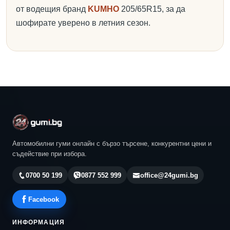
от водещия бранд
KUMHO
205/65R15, за да
шофирате уверено в летния сезон.
Автомобилни гуми онлайн с бързо търсене, конкурентни цени и
съдействие при избора.
0700 50 199
0877 552 999
office@24gumi.bg
Facebook
ИНФОРМАЦИЯ