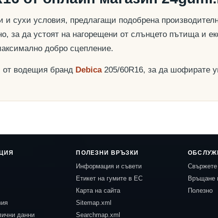
и и сухи условия, предлагащи подобрена производителн
о, за да устоят на нагорещени от слънцето пътища и ек
максимално добро сцепление.
и от водещия бранд
Debica
205/60R16, за да шофирате у
ЦИЯ
ПОЛЕЗНИ ВРЪЗКИ
ОБСЛУЖ
Информация и съвети
Свържете 
Етикет на гумите в ЕС
Връщане 
Карта на сайта
Полезно
вия
Sitemap.xml
лични данни
Searchmap.xml