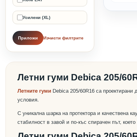
Усилени (XL)
Приложи
Изчисти филтрите
Летни гуми Debica 205/60
Летните гуми
Debica 205/60R16 са проектирани 
условия.
С уникална шарка на протектора и качествена ка
стабилност в завой и по-къс спирачен път, коет
Летни гуми Debica 205/60