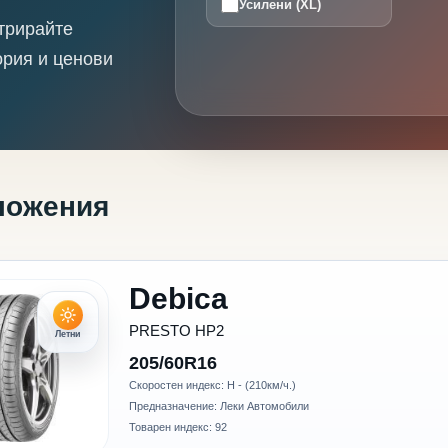
Усилени (XL)
трирайте
ория и ценови
ложения
Debica
PRESTO HP2
Летни
205/60R16
Скоростен индекс: H - (210км/ч.)
Предназначение: Леки Автомобили
Товарен индекс: 92