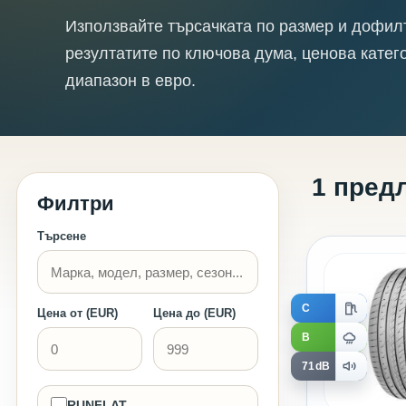
Използвайте търсачката по размер и дофил
резултатите по ключова дума, ценова катег
диапазон в евро.
1 пред
Филтри
Търсене
C
Цена от (EUR)
Цена до (EUR)
B
71dB
RUNFLAT