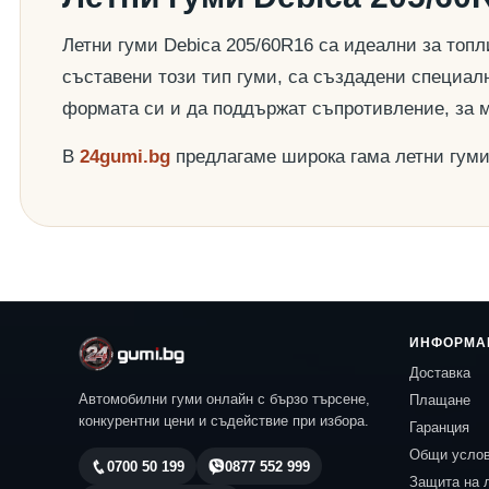
Летни гуми Debica 205/60R16 са идеални за топл
съставени този тип гуми, са създадени специалн
формата си и да поддържат съпротивление, за 
В
24gumi.bg
предлагаме широка гама летни гум
ИНФОРМА
Доставка
Автомобилни гуми онлайн с бързо търсене,
Плащане
конкурентни цени и съдействие при избора.
Гаранция
Общи усло
0700 50 199
0877 552 999
Защита на 