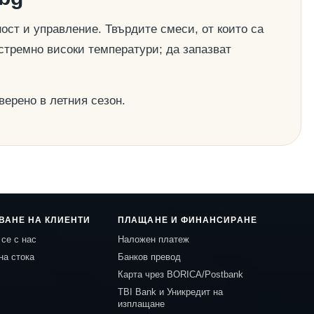
ост и управление. Твърдите смеси, от които са
стремно високи температури; да запазват
верено в летния сезон.
ВАНЕ НА КЛИЕНТИ
ПЛАЩАНЕ И ФИНАНСИРАНЕ
се с нас
Наложен платеж
на стока
Банков превод
Карта чрез BORICA/Postbank
TBI Bank и Уникредит на
изплащане