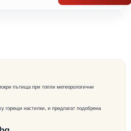
 мокри пътища при топли метеорологични
ху горещи настилки, и предлагат подобрена
.bg