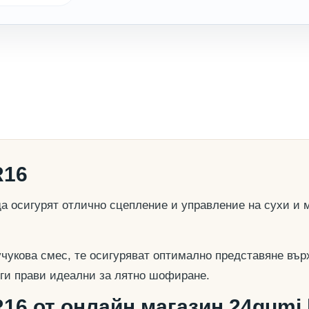
R16
да осигурят отлично сцепление и управление на сухи и
учукова смес, те осигуряват оптимално представяне вър
о ги прави идеални за лятно шофиране.
R16 от онлайн магазин 24gumi