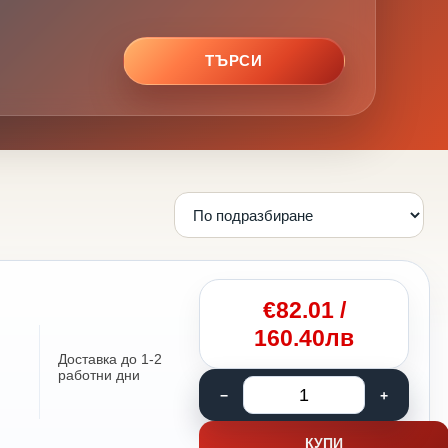
ТЪРСИ
€
82.01
/
160.40лв
Доставка до 1-2
работни дни
КУПИ