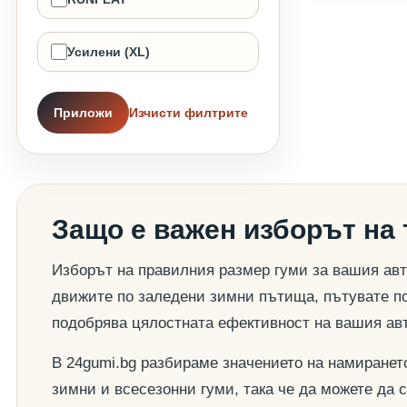
Усилени (XL)
Приложи
Изчисти филтрите
Защо е важен изборът на
Изборът на правилния размер гуми за вашия авт
движите по заледени зимни пътища, пътувате по
подобрява цялостната ефективност на вашия ав
В 24gumi.bg разбираме значението на намиранет
зимни и всесезонни гуми, така че да можете да 