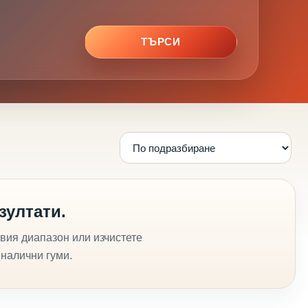
ТЪРСИ
зултати.
вия диапазон или изчистете
 налични гуми.