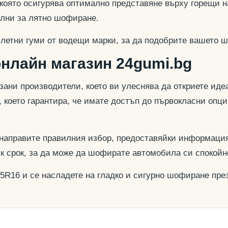
 която осигурява оптимално представяне върху горещи н
еални за лятно шофиране.
 летни гуми от водещи марки, за да подобрите вашето ш
онлайн магазин 24gumi.bg
азани производители, което ви улеснява да откриете и
, което гарантира, че имате достъп до първокласни опц
 направите правилния избор, предоставяйки информация
ък срок, за да може да шофирате автомобила си спокойн
55R16 и се насладете на гладко и сигурно шофиране през