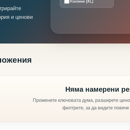
Усилени (XL)
трирайте
ория и ценови
ложения
Няма намерени ре
Променете ключовата дума, разширете цено
филтрите, за да видите повече