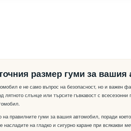
 точния размер гуми за вашия
омобил е не само въпрос на безопасност, но и важен ф
д лятното слънце или търсите гъвкавост с всесезонни 
томобил.
о на правилните гуми за вашия автомобил, поради което
се насладите на гладко и сигурно каране при всякакви м