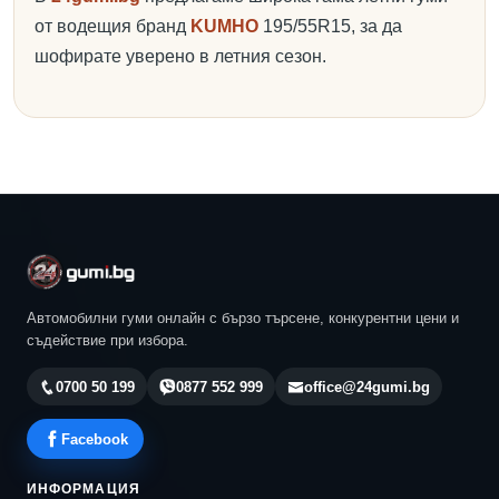
от водещия бранд
KUMHO
195/55R15, за да
шофирате уверено в летния сезон.
Автомобилни гуми онлайн с бързо търсене, конкурентни цени и
съдействие при избора.
0700 50 199
0877 552 999
office@24gumi.bg
Facebook
ИНФОРМАЦИЯ