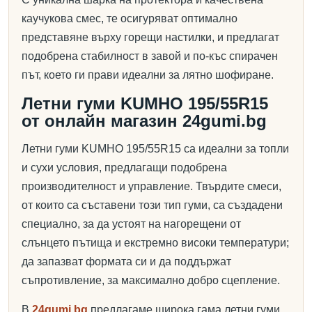
каучукова смес, те осигуряват оптимално
представяне върху горещи настилки, и предлагат
подобрена стабилност в завой и по-къс спирачен
път, което ги прави идеални за лятно шофиране.
Летни гуми KUMHO 195/55R15
от онлайн магазин 24gumi.bg
Летни гуми KUMHO 195/55R15 са идеални за топли
и сухи условия, предлагащи подобрена
производителност и управление. Твърдите смеси,
от които са съставени този тип гуми, са създадени
специално, за да устоят на нагорещени от
слънцето пътища и екстремно високи температури;
да запазват формата си и да поддържат
съпротивление, за максимално добро сцепление.
В
24gumi.bg
предлагаме широка гама летни гуми