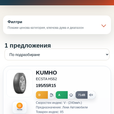
Филтри
Покажи ценова категория, ключова дума и диапазон
1 предложения
KUMHO
ECSTA HS52
195/55R15
D
A
71dB
Скоростен индекс: V - (240км/ч.)
Предназначение: Леки Автомобили
Летни
Товарен индекс: 85