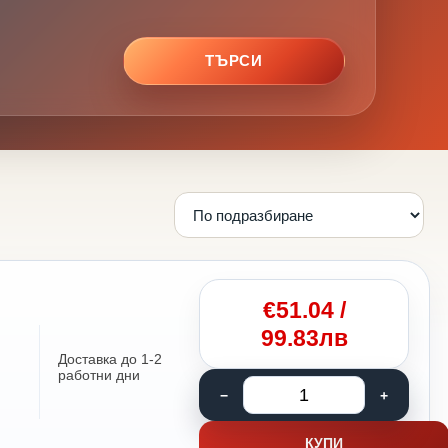
ТЪРСИ
€
51.04
/
99.83лв
Доставка до 1-2
работни дни
КУПИ