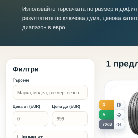
Използвайте търсачката по размер и дофил
резултатите по ключова дума, ценова катег
диапазон в евро.
1 пред
Филтри
Търсене
D
Цена от (EUR)
Цена до (EUR)
A
70dB
RUNFLAT