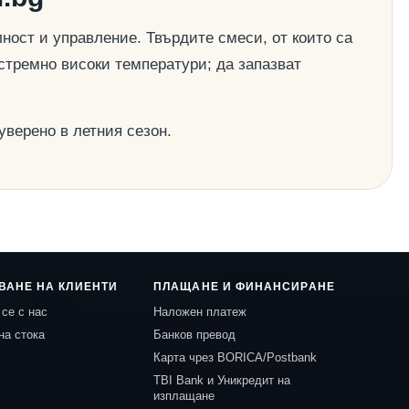
ост и управление. Твърдите смеси, от които са
стремно високи температури; да запазват
уверено в летния сезон.
ВАНЕ НА КЛИЕНТИ
ПЛАЩАНЕ И ФИНАНСИРАНЕ
се с нас
Наложен платеж
на стока
Банков превод
Карта чрез BORICA/Postbank
TBI Bank и Уникредит на
изплащане