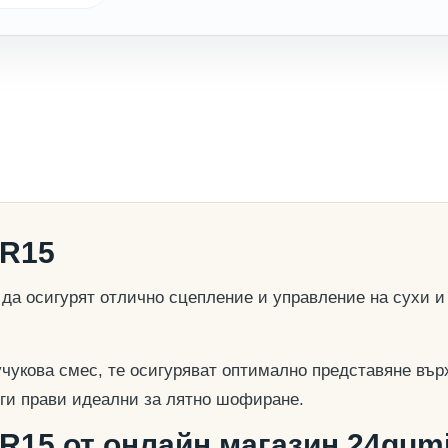
0R15
а осигурят отлично сцепление и управление на сухи и
учукова смес, те осигуряват оптимално представяне вър
о ги прави идеални за лятно шофиране.
R15 от онлайн магазин 24gumi