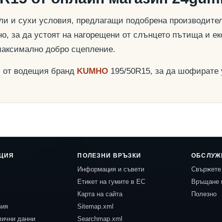
и и сухи условия, предлагащи подобрена производителн
о, за да устоят на нагорещени от слънцето пътища и ек
максимално добро сцепление.
и от водещия бранд
KUMHO
195/50R15, за да шофирате 
ЦИЯ
ПОЛЕЗНИ ВРЪЗКИ
ОБСЛУЖ
Информация и съвети
Свържете 
Етикет на гумите в ЕС
Връщане 
Карта на сайта
Полезно
вия
Sitemap.xml
лични данни
Searchmap.xml