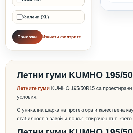
Усилени (XL)
Приложи
Изчисти филтрите
Летни гуми KUMHO 195/5
Летните гуми
KUMHO 195/50R15 са проектирани д
условия.
С уникална шарка на протектора и качествена ка
стабилност в завой и по-къс спирачен път, коет
Летни гуми KUMHO 195/50