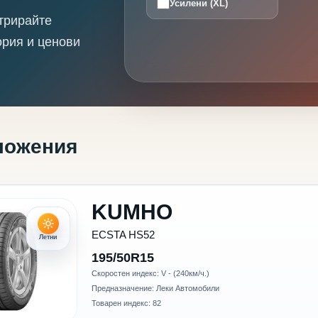
Усилени (XL)
трирайте
ория и ценови
ложения
KUMHO
ECSTA HS52
Летни
195/50R15
Скоростен индекс: V - (240км/ч.)
Предназначение: Леки Автомобили
Товарен индекс: 82