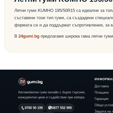
Летни гуми KUMHO 195/50R15 са идеални за топл
съставени този тип гуми, са създадени специалн
формата си и да поддържат съпротивление, за 
В
24gumi.bg
предлагаме широка гама летни гум
ИНФОРМА
Доставка
Автомобилни гуми онлайн с бързо търсене,
Плащане
конкурентни цени и съдействие при избора.
Гаранция
Общи усло
0700 50 199
0877 552 999
Защита на 