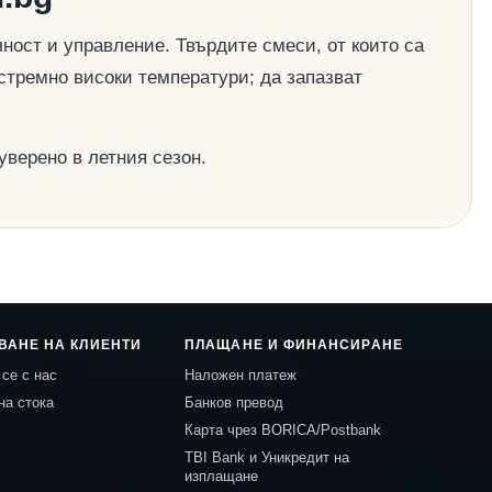
ост и управление. Твърдите смеси, от които са
стремно високи температури; да запазват
уверено в летния сезон.
ВАНЕ НА КЛИЕНТИ
ПЛАЩАНЕ И ФИНАНСИРАНЕ
се с нас
Наложен платеж
на стока
Банков превод
Карта чрез BORICA/Postbank
TBI Bank и Уникредит на
изплащане