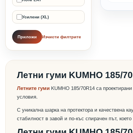
Усилени (XL)
Приложи
Изчисти филтрите
Летни гуми KUMHO 185/7
Летните гуми
KUMHO 185/70R14 са проектирани д
условия.
С уникална шарка на протектора и качествена ка
стабилност в завой и по-къс спирачен път, коет
Летни гуми KUMHO 185/70