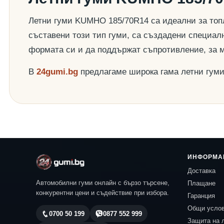
Летни гуми KUMHO 185/70R14 са идеални за топл
съставени този тип гуми, са създадени специалн
формата си и да поддържат съпротивление, за 
В
24gumi.bg
предлагаме широка гама летни гум
ИНФОРМА
Доставка
Автомобилни гуми онлайн с бързо търсене,
Плащане
конкурентни цени и съдействие при избора.
Гаранция
Общи усло
0700 50 199
0877 552 999
Защита на 