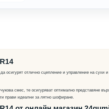
0R14
а осигурят отлично сцепление и управление на сухи и
учукова смес, те осигуряват оптимално представяне вър
о ги прави идеални за лятно шофиране.
R14 от онлайн магазин 24gumi