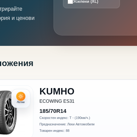
Усилени (XL)
трирайте
ория и ценови
ложения
KUMHO
ECOWING ES31
Летни
185/70R14
Скоростен индекс: T - (190км/ч.)
Предназначение: Леки Автомобили
Товарен индекс: 88