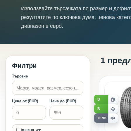
Използвайте търсачката по размер и дофил
резултатите по ключова дума, ценова катег
диапазон в евро.
1 пред
Филтри
Търсене
B
Цена от (EUR)
Цена до (EUR)
B
70dB
RUNFLAT