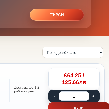
ТЪРСИ
€
64.25
/
125.66лв
Доставка до 1-2
работни дни
КУПИ