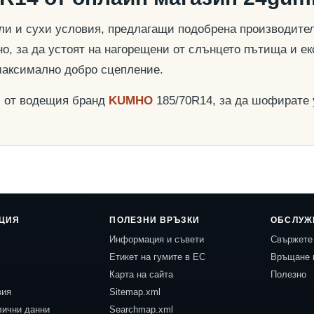
и и сухи условия, предлагащи подобрена производителн
о, за да устоят на нагорещени от слънцето пътища и ек
максимално добро сцепление.
и от водещия бранд
KUMHO
185/70R14, за да шофирате 
ЦИЯ
ПОЛЕЗНИ ВРЪЗКИ
ОБСЛУЖ
Информация и съвети
Свържете 
Етикет на гумите в ЕС
Връщане 
Карта на сайта
Полезно
вия
Sitemap.xml
лични данни
Searchmap.xml