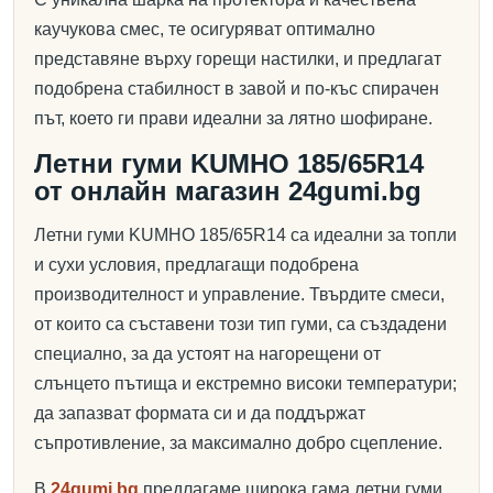
каучукова смес, те осигуряват оптимално
представяне върху горещи настилки, и предлагат
подобрена стабилност в завой и по-къс спирачен
път, което ги прави идеални за лятно шофиране.
Летни гуми KUMHO 185/65R14
от онлайн магазин 24gumi.bg
Летни гуми KUMHO 185/65R14 са идеални за топли
и сухи условия, предлагащи подобрена
производителност и управление. Твърдите смеси,
от които са съставени този тип гуми, са създадени
специално, за да устоят на нагорещени от
слънцето пътища и екстремно високи температури;
да запазват формата си и да поддържат
съпротивление, за максимално добро сцепление.
В
24gumi.bg
предлагаме широка гама летни гуми