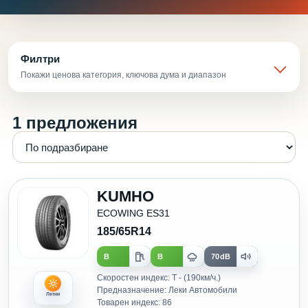
Филтри
Покажи ценова категория, ключова дума и диапазон
1 предложения
KUMHO
ECOWING ES31
185/65R14
B
B
70dB
Скоростен индекс: T - (190км/ч.)
Предназначение: Леки Автомобили
Летни
Товарен индекс: 86