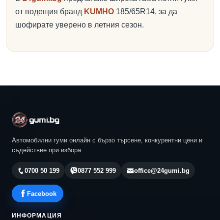
от водещия бранд
KUMHO
185/65R14, за да
шофирате уверено в летния сезон.
Автомобилни гуми онлайн с бързо търсене, конкурентни цени и
съдействие при избора.
0700 50 199
0877 552 999
office@24gumi.bg
Facebook
ИНФОРМАЦИЯ