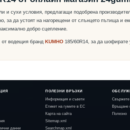
и и сухи условия, предлагащи подобрена производителн
о, за да устоят на нагорещени от слънцето пътища и ек
максимално добро сцепление.
и от водещия бранд
KUMHO
185/60R14, за да шофирате 
ЦИЯ
ПОЛЕЗНИ ВРЪЗКИ
ОБСЛУЖ
Информация и съвети
Свържете 
Етикет на гумите в ЕС
Връщане 
Карта на сайта
Полезно
вия
Sitemap.xml
лични данни
Searchmap.xml