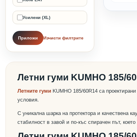
Усилени (XL)
Приложи
Изчисти филтрите
Летни гуми KUMHO 185/6
Летните гуми
KUMHO 185/60R14 са проектирани д
условия.
С уникална шарка на протектора и качествена ка
стабилност в завой и по-къс спирачен път, коет
Летни гуми KUMHO 185/60