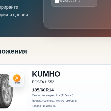
Усилени (XL)
трирайте
ория и ценови
ложения
KUMHO
ECSTA HS52
Летни
185/60R14
Скоростен индекс: H - (210км/ч.)
Предназначение: Леки Автомобили
Товарен индекс: 82