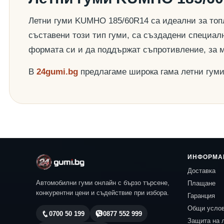
Летни гуми KUMHO 185/60R14 са идеални за топл
съставени този тип гуми, са създадени специалн
формата си и да поддържат съпротивление, за 
В
24gumi.bg
предлагаме широка гама летни гум
ИНФОРМА
Доставка
Автомобилни гуми онлайн с бързо търсене,
Плащане
конкурентни цени и съдействие при избора.
Гаранция
Общи усло
0700 50 199
0877 552 999
Защита на 