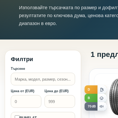
Използвайте търсачката по размер и дофил
резултатите по ключова дума, ценова катег
диапазон в евро.
1 пред
Филтри
Търсене
D
Цена от (EUR)
Цена до (EUR)
B
70dB
RUNFLAT