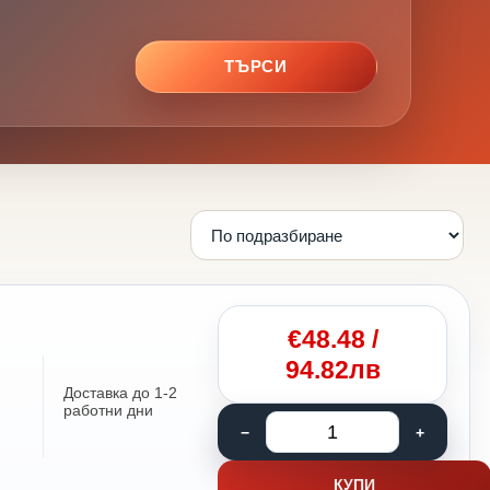
ТЪРСИ
€
48.48
/
94.82лв
Доставка до 1-2
работни дни
КУПИ