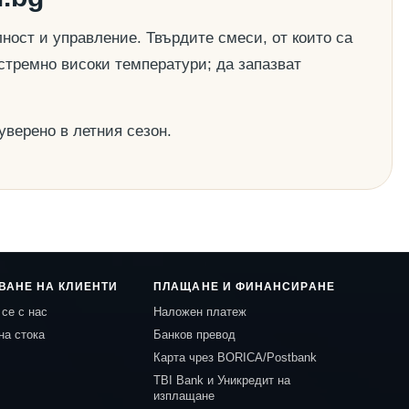
ост и управление. Твърдите смеси, от които са
стремно високи температури; да запазват
уверено в летния сезон.
ВАНЕ НА КЛИЕНТИ
ПЛАЩАНЕ И ФИНАНСИРАНЕ
се с нас
Наложен платеж
на стока
Банков превод
Карта чрез BORICA/Postbank
TBI Bank и Уникредит на
изплащане