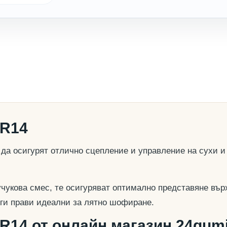
0R14
а осигурят отлично сцепление и управление на сухи и
учукова смес, те осигуряват оптимално представяне вър
о ги прави идеални за лятно шофиране.
R14 от онлайн магазин 24gumi