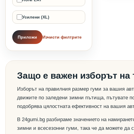
Усилени (XL)
Приложи
Изчисти филтрите
Защо е важен изборът на
Изборът на правилния размер гуми за вашия авт
движите по заледени зимни пътища, пътувате по
подобрява цялостната ефективност на вашия ав
В 24gumi.bg разбираме значението на намиранет
зимни и всесезонни гуми, така че да можете да 