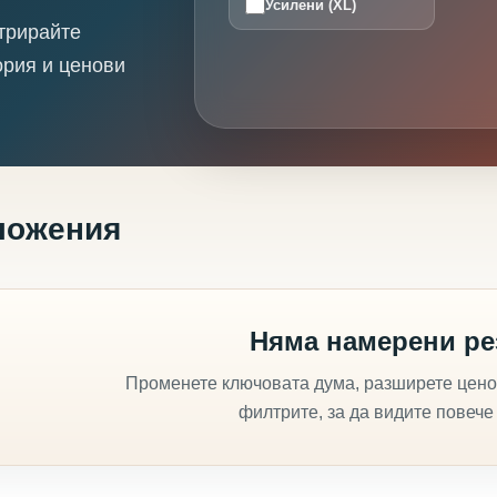
Усилени (XL)
трирайте
ория и ценови
ложения
Няма намерени ре
Променете ключовата дума, разширете цено
филтрите, за да видите повече