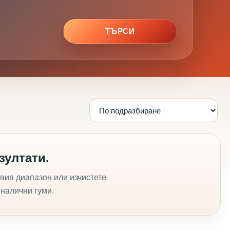
ТЪРСИ
зултати.
вия диапазон или изчистете
 налични гуми.