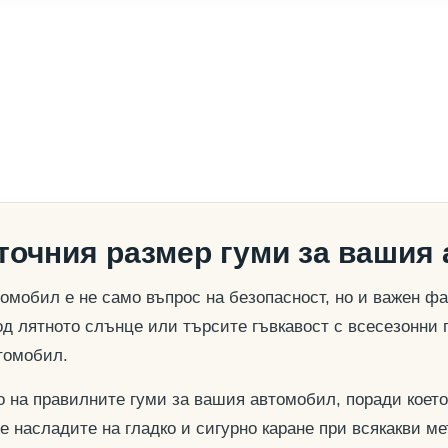
 точния размер гуми за вашия
омобил е не само въпрос на безопасност, но и важен ф
д лятното слънце или търсите гъвкавост с всесезонни 
томобил.
о на правилните гуми за вашия автомобил, поради което
се насладите на гладко и сигурно каране при всякакви м