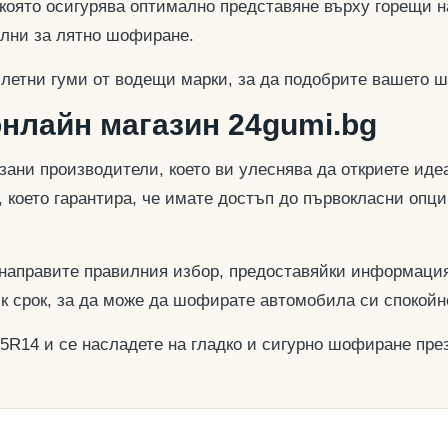
 която осигурява оптимално представяне върху горещи н
еални за лятно шофиране.
 летни гуми от водещи марки, за да подобрите вашето ш
онлайн магазин 24gumi.bg
азани производители, което ви улеснява да откриете и
, което гарантира, че имате достъп до първокласни опц
 направите правилния избор, предоставяйки информация
ък срок, за да може да шофирате автомобила си спокойн
65R14 и се насладете на гладко и сигурно шофиране през