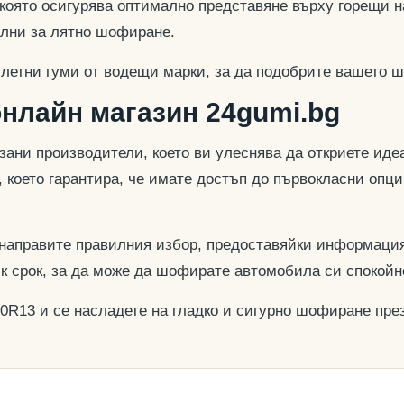
 която осигурява оптимално представяне върху горещи н
еални за лятно шофиране.
 летни гуми от водещи марки, за да подобрите вашето ш
онлайн магазин 24gumi.bg
азани производители, което ви улеснява да откриете и
, което гарантира, че имате достъп до първокласни опц
 направите правилния избор, предоставяйки информация
ък срок, за да може да шофирате автомобила си спокойн
70R13 и се насладете на гладко и сигурно шофиране през