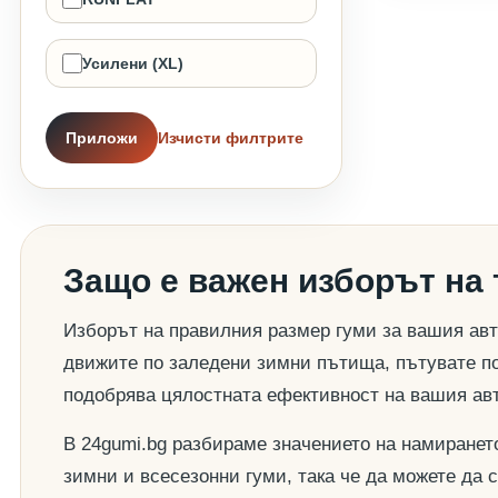
Усилени (XL)
Приложи
Изчисти филтрите
Защо е важен изборът на
Изборът на правилния размер гуми за вашия авт
движите по заледени зимни пътища, пътувате по
подобрява цялостната ефективност на вашия ав
В 24gumi.bg разбираме значението на намиранет
зимни и всесезонни гуми, така че да можете да 