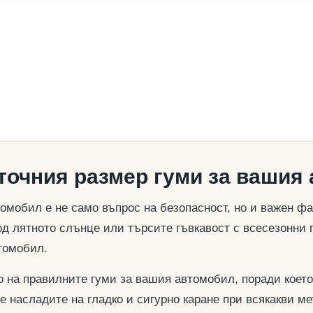
 точния размер гуми за вашия
омобил е не само въпрос на безопасност, но и важен ф
д лятното слънце или търсите гъвкавост с всесезонни 
томобил.
о на правилните гуми за вашия автомобил, поради което
се насладите на гладко и сигурно каране при всякакви м