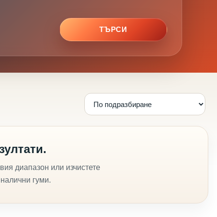
ТЪРСИ
зултати.
вия диапазон или изчистете
 налични гуми.