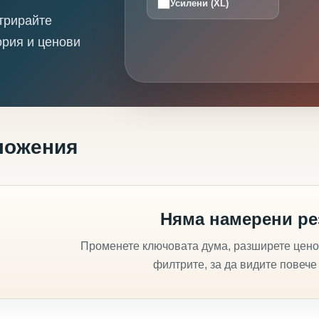
Усилени (XL)
трирайте
ория и ценови
ложения
Няма намерени ре
Променете ключовата дума, разширете цено
филтрите, за да видите повече